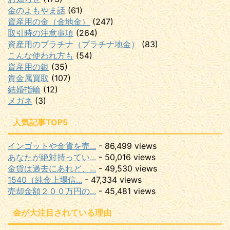
金のよもやま話
(61)
資産用の金（金地金）
(247)
取引時の注意事項
(264)
資産用のプラチナ（プラチナ地金）
(83)
こんな使われ方も
(54)
資産用の銀
(35)
貴金属買取
(107)
結婚指輪
(12)
メガネ
(3)
人気記事TOP5
インゴットや金貨を売...
- 86,499 views
あなたが絶対持ってい...
- 50,016 views
金貨は過去にあれど、...
- 49,530 views
1540（純金上場信...
- 47,334 views
売却金額２００万円の...
- 45,481 views
金が大注目されている理由