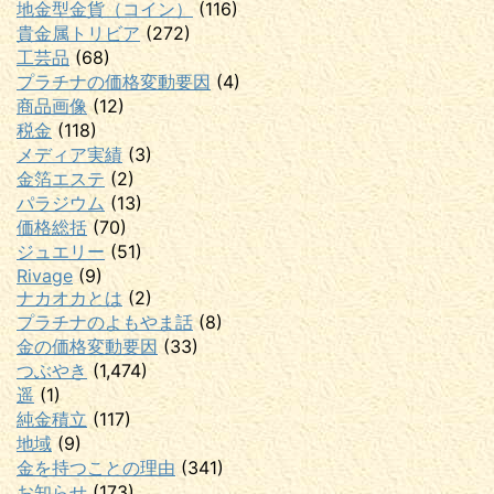
地金型金貨（コイン）
(116)
貴金属トリビア
(272)
工芸品
(68)
プラチナの価格変動要因
(4)
商品画像
(12)
税金
(118)
メディア実績
(3)
金箔エステ
(2)
パラジウム
(13)
価格総括
(70)
ジュエリー
(51)
Rivage
(9)
ナカオカとは
(2)
プラチナのよもやま話
(8)
金の価格変動要因
(33)
つぶやき
(1,474)
遥
(1)
純金積立
(117)
地域
(9)
金を持つことの理由
(341)
お知らせ
(173)