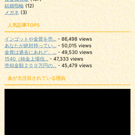
結婚指輪
(12)
メガネ
(3)
人気記事TOP5
インゴットや金貨を売...
- 86,498 views
あなたが絶対持ってい...
- 50,015 views
金貨は過去にあれど、...
- 49,530 views
1540（純金上場信...
- 47,333 views
売却金額２００万円の...
- 45,479 views
金が大注目されている理由