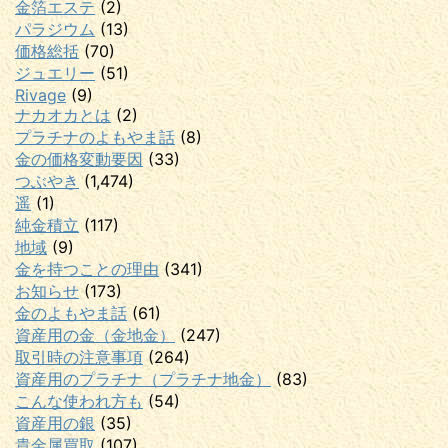
金箔エステ
(2)
パラジウム
(13)
価格総括
(70)
ジュエリー
(51)
Rivage
(9)
ナカオカとは
(2)
プラチナのよもやま話
(8)
金の価格変動要因
(33)
つぶやき
(1,474)
遥
(1)
純金積立
(117)
地域
(9)
金を持つことの理由
(341)
お知らせ
(173)
金のよもやま話
(61)
資産用の金（金地金）
(247)
取引時の注意事項
(264)
資産用のプラチナ（プラチナ地金）
(83)
こんな使われ方も
(54)
資産用の銀
(35)
貴金属買取
(107)