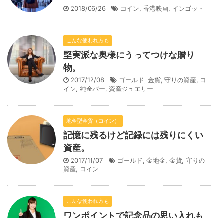
2018/06/26
コイン
,
香港映画
,
インゴット
こんな使われ方も
堅実派な奥様にうってつけな贈り
物。
2017/12/08
ゴールド
,
金貨
,
守りの資産
,
コ
イン
,
純金バー
,
資産ジュエリー
地金型金貨（コイン）
記憶に残るけど記録には残りにくい
資産。
2017/11/07
ゴールド
,
金地金
,
金貨
,
守りの
資産
,
コイン
こんな使われ方も
ワンポイントで記念品の思い入れも