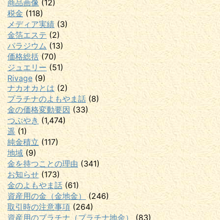
商品画像
(12)
税金
(118)
メディア実績
(3)
金箔エステ
(2)
パラジウム
(13)
価格総括
(70)
ジュエリー
(51)
Rivage
(9)
ナカオカとは
(2)
プラチナのよもやま話
(8)
金の価格変動要因
(33)
つぶやき
(1,474)
遥
(1)
純金積立
(117)
地域
(9)
金を持つことの理由
(341)
お知らせ
(173)
金のよもやま話
(61)
資産用の金（金地金）
(246)
取引時の注意事項
(264)
資産用のプラチナ（プラチナ地金）
(83)