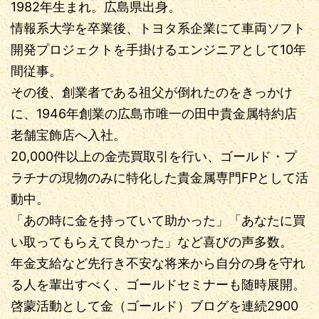
1982年生まれ。広島県出身。
情報系大学を卒業後、トヨタ系企業にて車両ソフト
開発プロジェクトを手掛けるエンジニアとして10年
間従事。
その後、創業者である祖父が倒れたのをきっかけ
に、1946年創業の広島市唯一の田中貴金属特約店
老舗宝飾店へ入社。
20,000件以上の金売買取引を行い、ゴールド・プ
ラチナの現物のみに特化した貴金属専門FPとして活
動中。
「あの時に金を持っていて助かった」「あなたに買
い取ってもらえて良かった」など喜びの声多数。
年金支給など先行き不安な将来から自分の身を守れ
る人を輩出すべく、ゴールドセミナーも随時展開。
啓蒙活動として金（ゴールド）ブログを連続2900