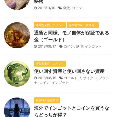
秘密
2018/11/16
金貨
,
コイン
地金型金貨（コイン）
資産用の金（金地金）
通貨と同様、モノ自体が保証である
金（ゴールド）
2018/08/17
コイン
,
刻印
,
インゴット
地金型金貨（コイン）
使い回す資産と使い回さない資産
2018/08/15
ゴールド
,
リサイクル
,
プラチ
ナ
,
コイン
,
インゴット
取引時の注意事項
海外でインゴットとコインを買うな
らどっちが得？