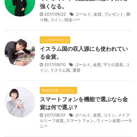
強くなる。
2017/09/22
ゴールド
,
金貨
,
プレゼント
,
贈
り物
,
コイン
,
純金バー
こんな使われ方も
イスラム国の収入源にも使われてい
る金貨。
2017/09/10
ゴールド
,
金貨
,
守りの資産
,
コ
イン
,
イスラム国
,
通貨
地金型金貨（コイン）
スマートフォンを機能で選ぶなら金
貨は何で選ぶ？
2017/08/31
ゴールド
,
金貨
,
コイン
,
メイプ
ルリーフ金貨
,
スマートフォン
,
ウィーン金貨ハーモ
ニー