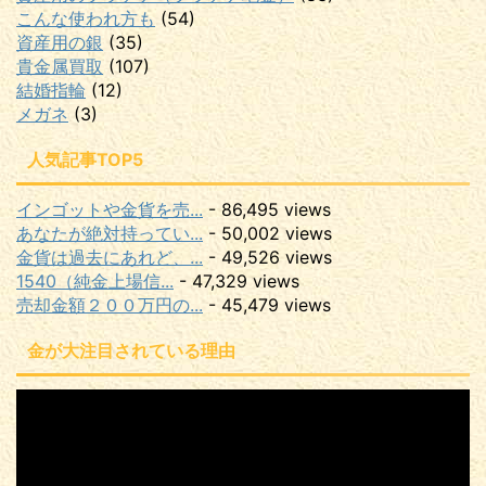
こんな使われ方も
(54)
資産用の銀
(35)
貴金属買取
(107)
結婚指輪
(12)
メガネ
(3)
人気記事TOP5
インゴットや金貨を売...
- 86,495 views
あなたが絶対持ってい...
- 50,002 views
金貨は過去にあれど、...
- 49,526 views
1540（純金上場信...
- 47,329 views
売却金額２００万円の...
- 45,479 views
金が大注目されている理由