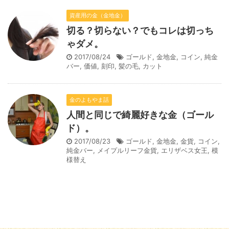
資産用の金（金地金）
切る？切らない？でもコレは切っち
ゃダメ。
2017/08/24
ゴールド
,
金地金
,
コイン
,
純金
バー
,
価値
,
刻印
,
髪の毛
,
カット
金のよもやま話
人間と同じで綺麗好きな金（ゴール
ド）。
2017/08/23
ゴールド
,
金地金
,
金貨
,
コイン
,
純金バー
,
メイプルリーフ金貨
,
エリザベス女王
,
模
様替え