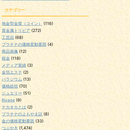
カテゴリー
地金型金貨（コイン）
(116)
貴金属トリビア
(272)
工芸品
(68)
プラチナの価格変動要因
(4)
商品画像
(12)
税金
(118)
メディア実績
(3)
金箔エステ
(2)
パラジウム
(13)
価格総括
(70)
ジュエリー
(51)
Rivage
(9)
ナカオカとは
(2)
プラチナのよもやま話
(8)
金の価格変動要因
(33)
つぶやき
(1,474)