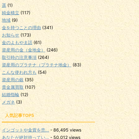
遥
(1)
純金積立
(117)
地域
(9)
金を持つことの理由
(341)
お知らせ
(173)
金のよもやま話
(61)
資産用の金（金地金）
(246)
取引時の注意事項
(264)
資産用のプラチナ（プラチナ地金）
(83)
こんな使われ方も
(54)
資産用の銀
(35)
貴金属買取
(107)
結婚指輪
(12)
メガネ
(3)
人気記事TOP5
インゴットや金貨を売...
- 86,495 views
あなたが絶対持ってい...
- 50,012 views