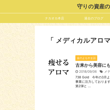
守りの資産の
ナカオカ本店
過去のブログ
「 メディカルアロマ
金のよもやま話
古来から美容に
2018/09/06
メ
738 Gold 今年の
事業に注力しております
第2弾と ...