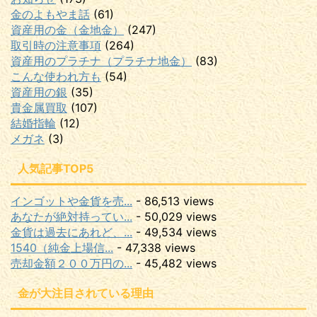
金のよもやま話
(61)
資産用の金（金地金）
(247)
取引時の注意事項
(264)
資産用のプラチナ（プラチナ地金）
(83)
こんな使われ方も
(54)
資産用の銀
(35)
貴金属買取
(107)
結婚指輪
(12)
メガネ
(3)
人気記事TOP5
インゴットや金貨を売...
- 86,513 views
あなたが絶対持ってい...
- 50,029 views
金貨は過去にあれど、...
- 49,534 views
1540（純金上場信...
- 47,338 views
売却金額２００万円の...
- 45,482 views
金が大注目されている理由