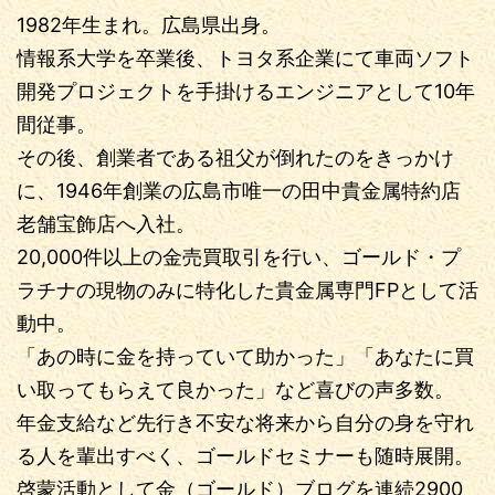
1982年生まれ。広島県出身。
情報系大学を卒業後、トヨタ系企業にて車両ソフト
開発プロジェクトを手掛けるエンジニアとして10年
間従事。
その後、創業者である祖父が倒れたのをきっかけ
に、1946年創業の広島市唯一の田中貴金属特約店
老舗宝飾店へ入社。
20,000件以上の金売買取引を行い、ゴールド・プ
ラチナの現物のみに特化した貴金属専門FPとして活
動中。
「あの時に金を持っていて助かった」「あなたに買
い取ってもらえて良かった」など喜びの声多数。
年金支給など先行き不安な将来から自分の身を守れ
る人を輩出すべく、ゴールドセミナーも随時展開。
啓蒙活動として金（ゴールド）ブログを連続2900