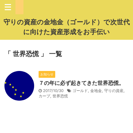
守りの資産の金地金（ゴールド）で次世代
に向けた資産形成をお手伝い
「 世界恐慌 」 一覧
お知らせ
７の年に必ず起きてきた世界恐慌。
2017/10/30
ゴールド
,
金地金
,
守りの資産
,
カープ
,
世界恐慌