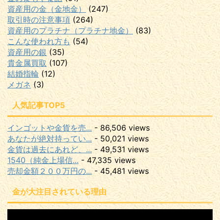
資産用の金（金地金）
(247)
取引時の注意事項
(264)
資産用のプラチナ（プラチナ地金）
(83)
こんな使われ方も
(54)
資産用の銀
(35)
貴金属買取
(107)
結婚指輪
(12)
メガネ
(3)
人気記事TOP5
インゴットや金貨を売...
- 86,506 views
あなたが絶対持ってい...
- 50,021 views
金貨は過去にあれど、...
- 49,531 views
1540（純金上場信...
- 47,335 views
売却金額２００万円の...
- 45,481 views
金が大注目されている理由