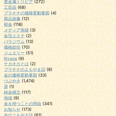
貴金属トリビア
(272)
工芸品
(68)
プラチナの価格変動要因
(4)
商品画像
(12)
税金
(118)
メディア実績
(3)
金箔エステ
(2)
パラジウム
(13)
価格総括
(70)
ジュエリー
(51)
Rivage
(9)
ナカオカとは
(2)
プラチナのよもやま話
(8)
金の価格変動要因
(33)
つぶやき
(1,474)
遥
(1)
純金積立
(117)
地域
(9)
金を持つことの理由
(341)
お知らせ
(173)
金のよもやま話
(61)