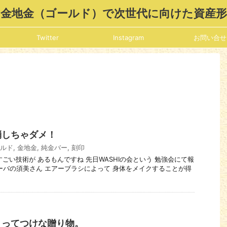
金地金（ゴールド）で次世代に向けた資産
Twitter
Instagram
お問い合せ
消しちゃダメ！
ルド
,
金地金
,
純金バー
,
刻印
にはすごい技術が あるもんですね 先日WASHIの会という 勉強会にて報
ーバの須美さん エアーブラシによって 身体をメイクすることが得
うってつけな贈り物。