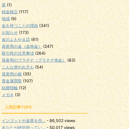
遥
(1)
純金積立
(117)
地域
(9)
金を持つことの理由
(341)
お知らせ
(173)
金のよもやま話
(61)
資産用の金（金地金）
(247)
取引時の注意事項
(264)
資産用のプラチナ（プラチナ地金）
(83)
こんな使われ方も
(54)
資産用の銀
(35)
貴金属買取
(107)
結婚指輪
(12)
メガネ
(3)
人気記事TOP5
インゴットや金貨を売...
- 86,502 views
あなたが絶対持ってい...
- 50,017 views