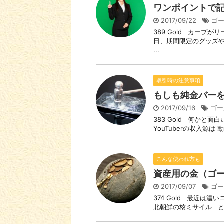
ワンポイントで
2017/09/22
ゴ
389 Gold カープ
日、期間限定のグッズや
...
取引時の注意事項
もしも純金バー
2017/09/16
ゴー
383 Gold 何かと面
YouTuberの収入源は
こんな使われ方も
資産用の金（ゴ
2017/09/07
ゴー
374 Gold 最近は
北朝鮮の核ミサイル とい