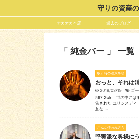
守りの資産の
ナカオカ本店
過去のブログ
「 純金バー 」 一覧
取引時の注意事項
おっと、それは
2018/03/19
ゴー
567 Gold 世の中
告された ユリシスディ
意な ...
こんな使われ方も
堅実派な奥様に