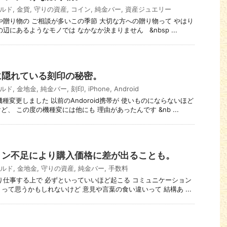
ルド
,
金貨
,
守りの資産
,
コイン
,
純金バー
,
資産ジュエリー
ントや贈り物の ご相談が多いこの季節 大切な方への贈り物って やはり
辺にあるようなモノでは なかなか決まりません &nbsp ...
に隠れている刻印の秘密。
ルド
,
金地金
,
純金バー
,
刻印
,
iPhone
,
Android
e8に機種変更しました 以前のAndoroid携帯が 使いものにならないほど
、 この度の機種変には他にも 理由があったんです &nb ...
ョン不足により購入価格に差が出ることも。
ルド
,
金地金
,
守りの資産
,
純金バー
,
手数料
になり仕事する上で 必ずといっていいほど起こる コミュニケーション
って思うかもしれないけど 意見や言葉の食い違いって 結構あ ...