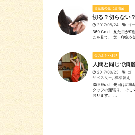
資産用の金（金地金）
切る？切らない
2017/08/24
ゴ
360 Gold 見た目
こを見て、 第一印象を決
金のよもやま話
人間と同じで綺
2017/08/23
ゴ
ザベス女王
,
模様替え
359 Gold 先日は
タッフの頑張り、 そし
おります。 ...