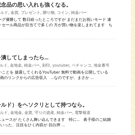
記念品の思い入れも強くなる。
ールド
,
金貨
,
プレゼント
,
贈り物
,
コイン
,
純金バー
がリーグ優勝して 数日経ったところですが まだまだお祝いモード 連
 セール商品が目当てで多くの 方が買い物を楽しまれてます ち
を潰してしまったら…
ルド
,
金地金
,
純金バー
,
刻印
,
youtuber
,
ペチャンコ
,
地金番号
白いことを 披露してくれるYouTuber 無料で動画を公開している
 動画のリンクからの広告収入 …なのですが、まさか ...
ールド）をヘソクリとして持つなら。
ルド
,
金地金
,
金貨
,
守りの資産
,
純金バー
,
電撃報道
濃いニュースが たくさん舞い込んできます 特に… 眞子様のご結婚
った、注目をひく内容が 目白押 ...