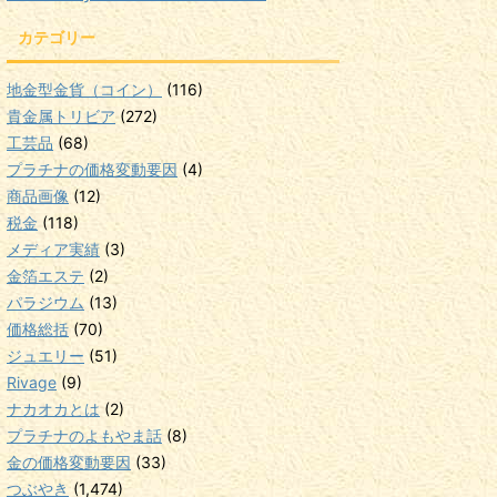
カテゴリー
地金型金貨（コイン）
(116)
貴金属トリビア
(272)
工芸品
(68)
プラチナの価格変動要因
(4)
商品画像
(12)
税金
(118)
メディア実績
(3)
金箔エステ
(2)
パラジウム
(13)
価格総括
(70)
ジュエリー
(51)
Rivage
(9)
ナカオカとは
(2)
プラチナのよもやま話
(8)
金の価格変動要因
(33)
つぶやき
(1,474)