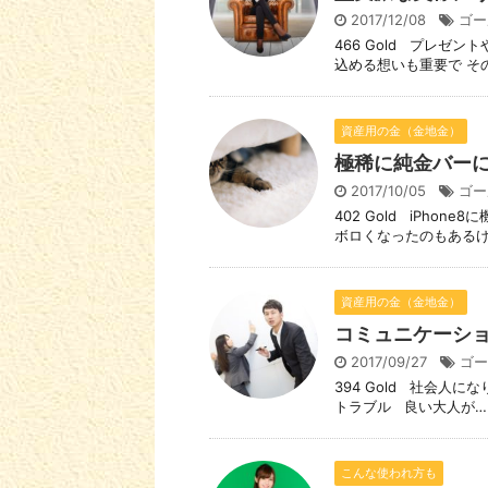
2017/12/08
ゴー
466 Gold プレゼ
込める想いも重要で その
資産用の金（金地金）
極稀に純金バー
2017/10/05
ゴー
402 Gold iPhon
ボロくなったのもあるけど
資産用の金（金地金）
コミュニケーシ
2017/09/27
ゴー
394 Gold 社会人
トラブル 良い大人が… 
こんな使われ方も