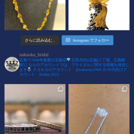
さらに読み込む...
Instagram でフォロー
nakaoka_bridal
広島で1946年創業の宝飾店
広島市内2店舗(八丁堀、広島駅
前)こちらのアカウントでは、ブライダルに関する情報を発信し
ます
ナカオカのアカウント @nakaoka1946
20.30代向けア
カウント @mbp.2023