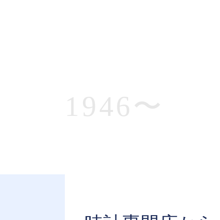
1946〜