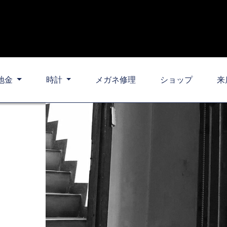
地金
時計
メガネ修理
ショップ
来