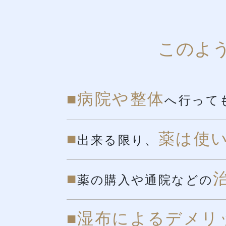
このよ
■
病院や整体
へ行って
■
薬は使
出来る限り、
■
薬の購入や通院などの
■
湿布によるデメリ