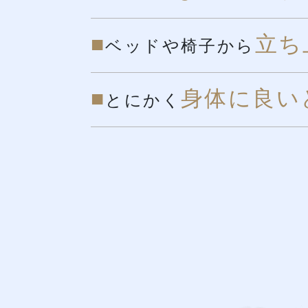
■
立ち
ベッドや椅子から
■
身体に良い
とにかく