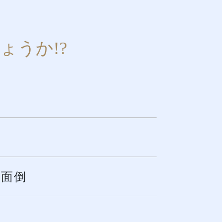
ょうか!?
が面倒