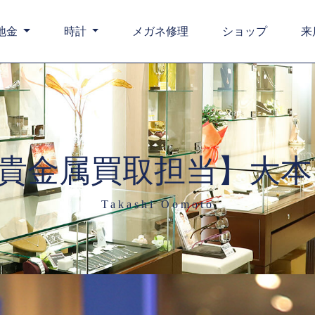
地金
時計
メガネ修理
ショップ
来
貴金属買取担当】大本
Takashi Oomoto