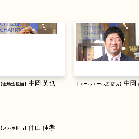
中岡 英也
中岡
【金地金担当】
【エールエール店 店長】
仲山 佳孝
【メガネ担当】