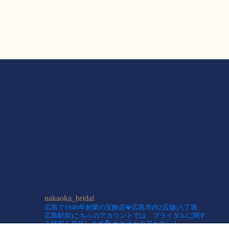
nakaoka_bridal
広島で1946年創業の宝飾店💎広島市内2店舗(八丁堀、
広島駅前)こちらのアカウントでは、ブライダルに関す
る情報を発信します💍
ナカオカのアカウント