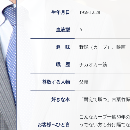
生年月日
1959.12.28
血液型
A
趣 味
野球（カープ）、映画
職 歴
ナカオカ一筋
尊敬する人物
父親
好きな本
「耐えて勝つ」古葉竹識
こんなカープ一筋50年
お客様へひと言
うでない方も分け隔て