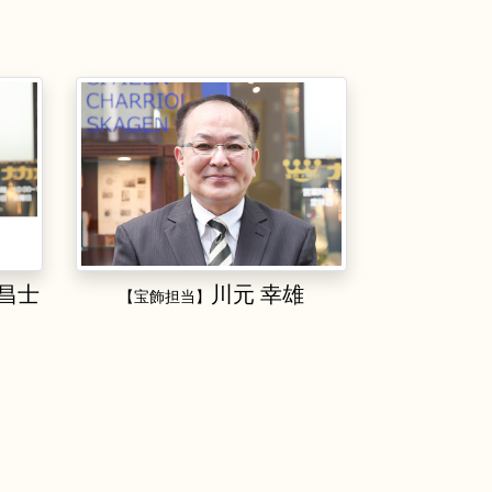
 昌士
川元 幸雄
【宝飾担当】