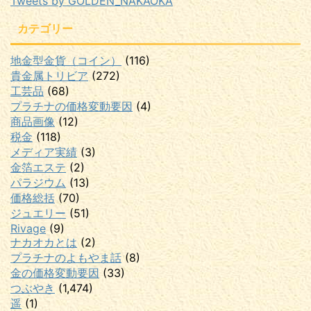
Tweets by GOLDEN_NAKAOKA
カテゴリー
地金型金貨（コイン）
(116)
貴金属トリビア
(272)
工芸品
(68)
プラチナの価格変動要因
(4)
商品画像
(12)
税金
(118)
メディア実績
(3)
金箔エステ
(2)
パラジウム
(13)
価格総括
(70)
ジュエリー
(51)
Rivage
(9)
ナカオカとは
(2)
プラチナのよもやま話
(8)
金の価格変動要因
(33)
つぶやき
(1,474)
遥
(1)