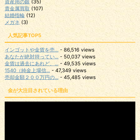
資産用の銀
(35)
貴金属買取
(107)
結婚指輪
(12)
メガネ
(3)
人気記事TOP5
インゴットや金貨を売...
- 86,516 views
あなたが絶対持ってい...
- 50,037 views
金貨は過去にあれど、...
- 49,535 views
1540（純金上場信...
- 47,349 views
売却金額２００万円の...
- 45,485 views
金が大注目されている理由