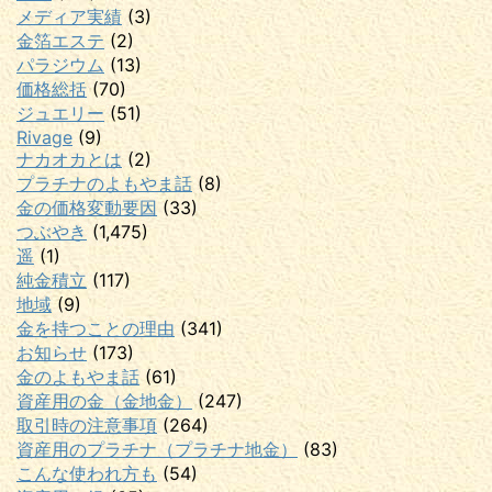
メディア実績
(3)
金箔エステ
(2)
パラジウム
(13)
価格総括
(70)
ジュエリー
(51)
Rivage
(9)
ナカオカとは
(2)
プラチナのよもやま話
(8)
金の価格変動要因
(33)
つぶやき
(1,475)
遥
(1)
純金積立
(117)
地域
(9)
金を持つことの理由
(341)
お知らせ
(173)
金のよもやま話
(61)
資産用の金（金地金）
(247)
取引時の注意事項
(264)
資産用のプラチナ（プラチナ地金）
(83)
こんな使われ方も
(54)