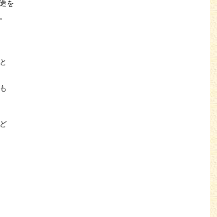
造を
。
と
も
ど