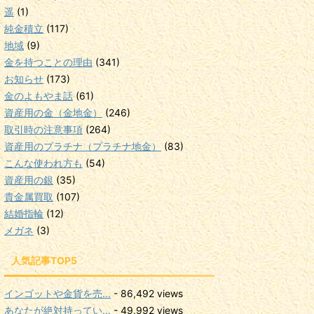
遥
(1)
純金積立
(117)
地域
(9)
金を持つことの理由
(341)
お知らせ
(173)
金のよもやま話
(61)
資産用の金（金地金）
(246)
取引時の注意事項
(264)
資産用のプラチナ（プラチナ地金）
(83)
こんな使われ方も
(54)
資産用の銀
(35)
貴金属買取
(107)
結婚指輪
(12)
メガネ
(3)
人気記事TOP5
インゴットや金貨を売...
- 86,492 views
あなたが絶対持ってい...
- 49,992 views