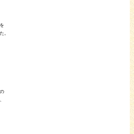
を
た。
の
、