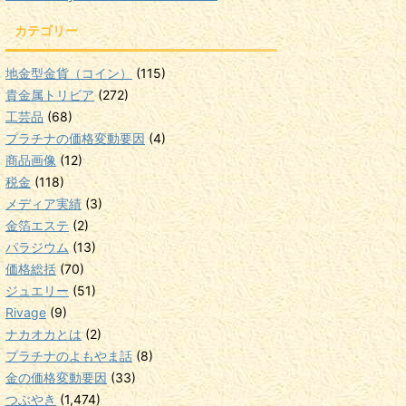
カテゴリー
地金型金貨（コイン）
(115)
貴金属トリビア
(272)
工芸品
(68)
プラチナの価格変動要因
(4)
商品画像
(12)
税金
(118)
メディア実績
(3)
金箔エステ
(2)
パラジウム
(13)
価格総括
(70)
ジュエリー
(51)
Rivage
(9)
ナカオカとは
(2)
プラチナのよもやま話
(8)
金の価格変動要因
(33)
つぶやき
(1,474)