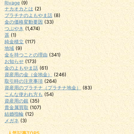
Rivage
(9)
ナカオカとは
(2)
プラチナのよもやま話
(8)
金の価格変動要因
(33)
つぶやき
(1,474)
遥
(1)
純金積立
(117)
地域
(9)
金を持つことの理由
(341)
お知らせ
(173)
金のよもやま話
(61)
資産用の金（金地金）
(246)
取引時の注意事項
(264)
資産用のプラチナ（プラチナ地金）
(83)
こんな使われ方も
(54)
資産用の銀
(35)
貴金属買取
(107)
結婚指輪
(12)
メガネ
(3)
人気記事TOP5