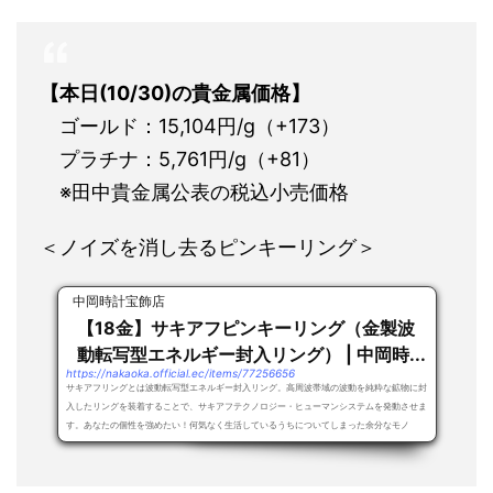
【本日(10/30)の貴金属価格】
ゴールド：15,104円/g（+173）
プラチナ：5,761円/g（+81）
※田中貴金属公表の税込小売価格
＜ノイズを消し去るピンキーリング＞
中岡時計宝飾店
【18金】サキアフピンキーリング（金製波
動転写型エネルギー封入リング） | 中岡時...
https://nakaoka.official.ec/items/77256656
サキアフリングとは波動転写型エネルギー封入リング。高周波帯域の波動を純粋な鉱物に封
入したリングを装着することで、サキアフテクノロジー・ヒューマンシステムを発動させま
す。あなたの個性を強めたい！何気なく生活しているうちについてしまった余分なモノ
（ノ...