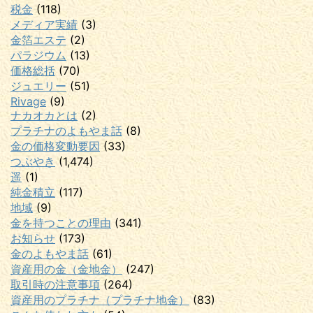
税金
(118)
メディア実績
(3)
金箔エステ
(2)
パラジウム
(13)
価格総括
(70)
ジュエリー
(51)
Rivage
(9)
ナカオカとは
(2)
プラチナのよもやま話
(8)
金の価格変動要因
(33)
つぶやき
(1,474)
遥
(1)
純金積立
(117)
地域
(9)
金を持つことの理由
(341)
お知らせ
(173)
金のよもやま話
(61)
資産用の金（金地金）
(247)
取引時の注意事項
(264)
資産用のプラチナ（プラチナ地金）
(83)