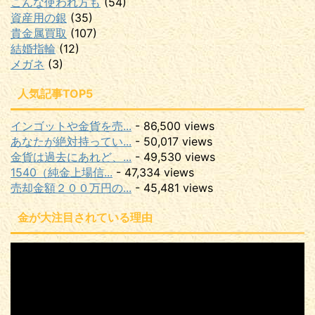
こんな使われ方も
(54)
資産用の銀
(35)
貴金属買取
(107)
結婚指輪
(12)
メガネ
(3)
人気記事TOP5
インゴットや金貨を売...
- 86,500 views
あなたが絶対持ってい...
- 50,017 views
金貨は過去にあれど、...
- 49,530 views
1540（純金上場信...
- 47,334 views
売却金額２００万円の...
- 45,481 views
金が大注目されている理由