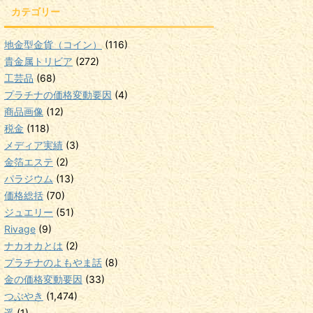
カテゴリー
地金型金貨（コイン）
(116)
貴金属トリビア
(272)
工芸品
(68)
プラチナの価格変動要因
(4)
商品画像
(12)
税金
(118)
メディア実績
(3)
金箔エステ
(2)
パラジウム
(13)
価格総括
(70)
ジュエリー
(51)
Rivage
(9)
ナカオカとは
(2)
プラチナのよもやま話
(8)
金の価格変動要因
(33)
つぶやき
(1,474)
遥
(1)