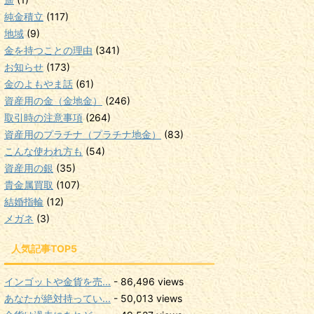
純金積立
(117)
地域
(9)
金を持つことの理由
(341)
お知らせ
(173)
金のよもやま話
(61)
資産用の金（金地金）
(246)
取引時の注意事項
(264)
資産用のプラチナ（プラチナ地金）
(83)
こんな使われ方も
(54)
資産用の銀
(35)
貴金属買取
(107)
結婚指輪
(12)
メガネ
(3)
人気記事TOP5
インゴットや金貨を売...
- 86,496 views
あなたが絶対持ってい...
- 50,013 views