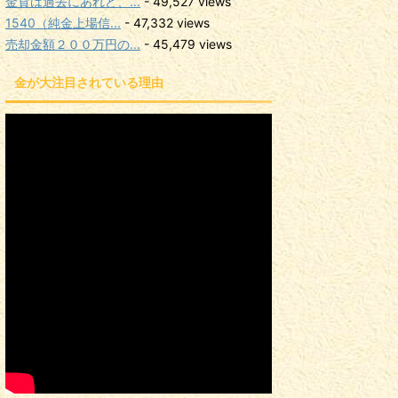
金貨は過去にあれど、...
- 49,527 views
1540（純金上場信...
- 47,332 views
売却金額２００万円の...
- 45,479 views
金が大注目されている理由