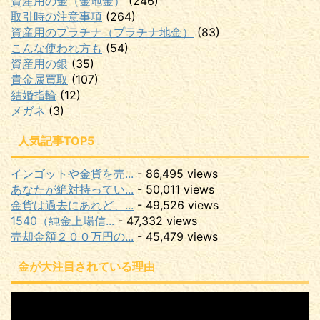
資産用の金（金地金）
(246)
取引時の注意事項
(264)
資産用のプラチナ（プラチナ地金）
(83)
こんな使われ方も
(54)
資産用の銀
(35)
貴金属買取
(107)
結婚指輪
(12)
メガネ
(3)
人気記事TOP5
インゴットや金貨を売...
- 86,495 views
あなたが絶対持ってい...
- 50,011 views
金貨は過去にあれど、...
- 49,526 views
1540（純金上場信...
- 47,332 views
売却金額２００万円の...
- 45,479 views
金が大注目されている理由