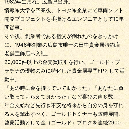
1982年生まれ。広島県出身。
情報系大学を卒業後、トヨタ系企業にて車両ソフト
開発プロジェクトを手掛けるエンジニアとして10年
間従事。
その後、創業者である祖父が倒れたのをきっかけ
に、1946年創業の広島市唯一の田中貴金属特約店
老舗宝飾店へ入社。
20,000件以上の金売買取引を行い、ゴールド・プ
ラチナの現物のみに特化した貴金属専門FPとして活
動中。
「あの時に金を持っていて助かった」「あなたに買
い取ってもらえて良かった」など喜びの声多数。
年金支給など先行き不安な将来から自分の身を守れ
る人を輩出すべく、ゴールドセミナーも随時展開。
啓蒙活動として金（ゴールド）ブログを連続2900