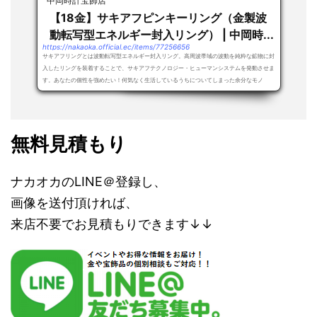
中岡時計宝飾店
【18金】サキアフピンキーリング（金製波
動転写型エネルギー封入リング） | 中岡時...
https://nakaoka.official.ec/items/77256656
サキアフリングとは波動転写型エネルギー封入リング。高周波帯域の波動を純粋な鉱物に封
入したリングを装着することで、サキアフテクノロジー・ヒューマンシステムを発動させま
す。あなたの個性を強めたい！何気なく生活しているうちについてしまった余分なモノ
（ノ...
無料見積もり
ナカオカのLINE＠登録し、
画像を送付頂ければ、
来店不要でお見積もりできます↓↓