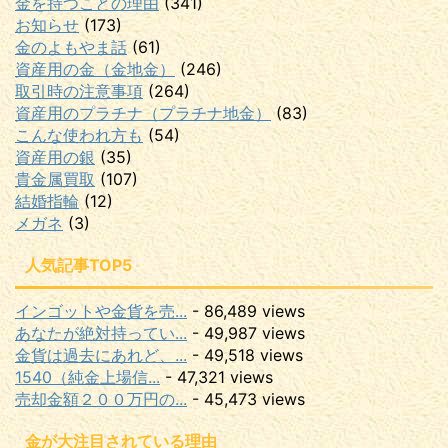
金を持つことの理由
(341)
お知らせ
(173)
金のよもやま話
(61)
資産用の金（金地金）
(246)
取引時の注意事項
(264)
資産用のプラチナ（プラチナ地金）
(83)
こんな使われ方も
(54)
資産用の銀
(35)
貴金属買取
(107)
結婚指輪
(12)
メガネ
(3)
人気記事TOP5
インゴットや金貨を売...
- 86,489 views
あなたが絶対持ってい...
- 49,987 views
金貨は過去にあれど、...
- 49,518 views
1540（純金上場信...
- 47,321 views
売却金額２００万円の...
- 45,473 views
金が大注目されている理由