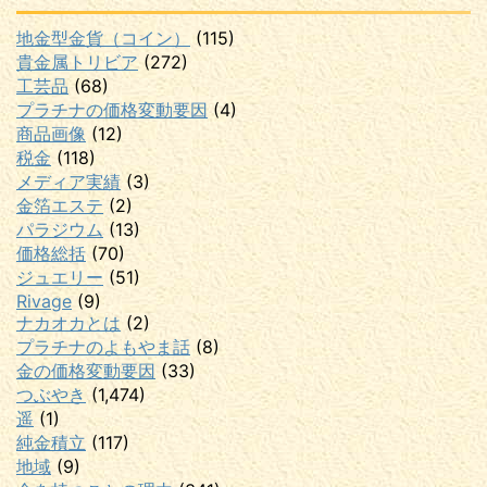
地金型金貨（コイン）
(115)
貴金属トリビア
(272)
工芸品
(68)
プラチナの価格変動要因
(4)
商品画像
(12)
税金
(118)
メディア実績
(3)
金箔エステ
(2)
パラジウム
(13)
価格総括
(70)
ジュエリー
(51)
Rivage
(9)
ナカオカとは
(2)
プラチナのよもやま話
(8)
金の価格変動要因
(33)
つぶやき
(1,474)
遥
(1)
純金積立
(117)
地域
(9)