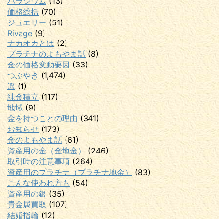
パラジウム
(13)
価格総括
(70)
ジュエリー
(51)
Rivage
(9)
ナカオカとは
(2)
プラチナのよもやま話
(8)
金の価格変動要因
(33)
つぶやき
(1,474)
遥
(1)
純金積立
(117)
地域
(9)
金を持つことの理由
(341)
お知らせ
(173)
金のよもやま話
(61)
資産用の金（金地金）
(246)
取引時の注意事項
(264)
資産用のプラチナ（プラチナ地金）
(83)
こんな使われ方も
(54)
資産用の銀
(35)
貴金属買取
(107)
結婚指輪
(12)