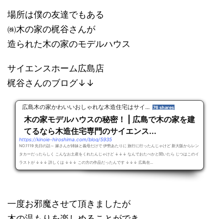
場所は僕の友達でもある
㈱木の家の梶谷さんが
造られた木の家のモデルハウス
サイエンスホーム広島店
梶谷さんのブログ↓↓
広島木の家かわいいおしゃれな木造住宅はサイ...
76 shares
木の家モデルハウスの秘密！ | 広島で木の家を建
てるなら木造住宅専門のサイエンス...
https://kinoie-hiroshima.com/blog/5935
NO.1119 先日の話～ 嫁さんが姉妹と義母だけで 伊勢あたりに 旅行に行ったんじゃけど 新大阪からレン
タカーだったらしく こんなお土産をくれたんじゃけど ↓↓↓ なんでおたべかと聞いたら じつはこのイ
ラストが ↓↓↓ 詳しくは ↓↓↓ この方の作品だったんです ↓↓↓ 広島在...
一度お邪魔させて頂きましたが
木の温もりを楽しめることができ