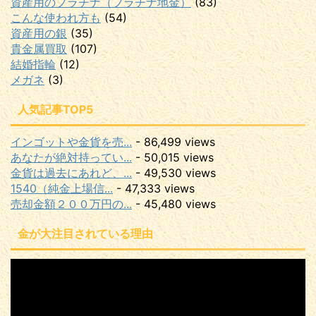
資産用のプラチナ（プラチナ地金）
(83)
こんな使われ方も
(54)
資産用の銀
(35)
貴金属買取
(107)
結婚指輪
(12)
メガネ
(3)
人気記事TOP5
インゴットや金貨を売...
- 86,499 views
あなたが絶対持ってい...
- 50,015 views
金貨は過去にあれど、...
- 49,530 views
1540（純金上場信...
- 47,333 views
売却金額２００万円の...
- 45,480 views
金が大注目されている理由