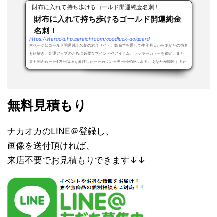
財布に入れて持ち歩けるゴールド開運純金名刺！
財布に入れて持ち歩けるゴールド開運純金
名刺！
https://stargold.hp.peraichi.com/goodluck-goldcard
本ページはゴールド開運純金名刺の紹介サイト。算命学を通して生年月日からあなたの宿命
を紐解き、金運アップのために必要なマインドやアイテム、ラッキーカラーを鑑定。また、
日本国内の神社5万社以上を参拝した神社カウンセラーMARIAによる、あなたが開運するた
め...
無料見積もり
ナカオカのLINE＠登録し、
画像を送付頂ければ、
来店不要でお見積もりできます↓↓