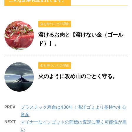
こんな記事も読まれてます。
金を持つことの理由
溶けるお肉と【溶けない金（ゴール
ド）】。
金を持つことの理由
火のように攻め山のごとく守る。
PREV
プラスチック寿命は400年！海洋ゴミより長持ちする
資産
NEXT
マイナーなインゴットの商標は査定に響く可能性が高
い