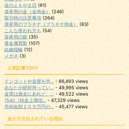
金のよもやま話
(61)
資産用の金（金地金）
(246)
取引時の注意事項
(264)
資産用のプラチナ（プラチナ地金）
(83)
こんな使われ方も
(54)
資産用の銀
(35)
貴金属買取
(107)
結婚指輪
(12)
メガネ
(3)
人気記事TOP5
インゴットや金貨を売...
- 86,493 views
あなたが絶対持ってい...
- 49,995 views
金貨は過去にあれど、...
- 49,522 views
1540（純金上場信...
- 47,329 views
売却金額２００万円の...
- 45,477 views
金が大注目されている理由