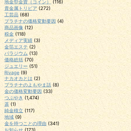
地金型金貨（コイン）
(116)
貴金属トリビア
(272)
工芸品
(68)
プラチナの価格変動要因
(4)
商品画像
(12)
税金
(118)
メディア実績
(3)
金箔エステ
(2)
パラジウム
(13)
価格総括
(70)
ジュエリー
(51)
Rivage
(9)
ナカオカとは
(2)
プラチナのよもやま話
(8)
金の価格変動要因
(33)
つぶやき
(1,474)
遥
(1)
純金積立
(117)
地域
(9)
金を持つことの理由
(341)
お知らせ
(173)