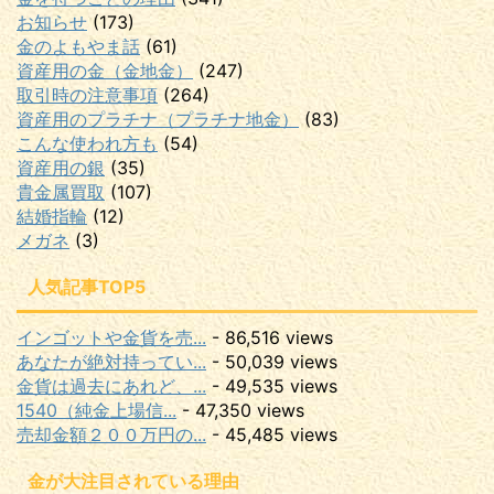
お知らせ
(173)
金のよもやま話
(61)
資産用の金（金地金）
(247)
取引時の注意事項
(264)
資産用のプラチナ（プラチナ地金）
(83)
こんな使われ方も
(54)
資産用の銀
(35)
貴金属買取
(107)
結婚指輪
(12)
メガネ
(3)
人気記事TOP5
インゴットや金貨を売...
- 86,516 views
あなたが絶対持ってい...
- 50,039 views
金貨は過去にあれど、...
- 49,535 views
1540（純金上場信...
- 47,350 views
売却金額２００万円の...
- 45,485 views
金が大注目されている理由