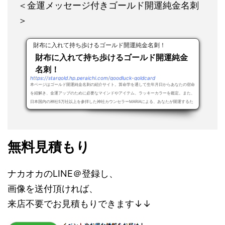
＜金運メッセージ付きゴールド開運純金名刺
＞
財布に入れて持ち歩けるゴールド開運純金名刺！
財布に入れて持ち歩けるゴールド開運純金
名刺！
https://stargold.hp.peraichi.com/goodluck-goldcard
本ページはゴールド開運純金名刺の紹介サイト。算命学を通して生年月日からあなたの宿命
を紐解き、金運アップのために必要なマインドやアイテム、ラッキーカラーを鑑定。また、
日本国内の神社5万社以上を参拝した神社カウンセラーMARIAによる、あなたが開運するた
め...
無料見積もり
ナカオカのLINE＠登録し、
画像を送付頂ければ、
来店不要でお見積もりできます↓↓