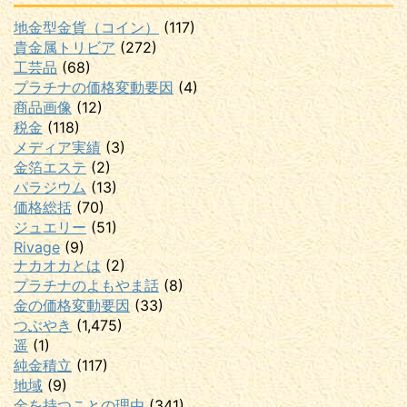
地金型金貨（コイン）
(117)
貴金属トリビア
(272)
工芸品
(68)
プラチナの価格変動要因
(4)
商品画像
(12)
税金
(118)
メディア実績
(3)
金箔エステ
(2)
パラジウム
(13)
価格総括
(70)
ジュエリー
(51)
Rivage
(9)
ナカオカとは
(2)
プラチナのよもやま話
(8)
金の価格変動要因
(33)
つぶやき
(1,475)
遥
(1)
純金積立
(117)
地域
(9)
金を持つことの理由
(341)