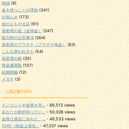
地域
(9)
金を持つことの理由
(341)
お知らせ
(173)
金のよもやま話
(61)
資産用の金（金地金）
(247)
取引時の注意事項
(264)
資産用のプラチナ（プラチナ地金）
(83)
こんな使われ方も
(54)
資産用の銀
(35)
貴金属買取
(107)
結婚指輪
(12)
メガネ
(3)
人気記事TOP5
インゴットや金貨を売...
- 86,513 views
あなたが絶対持ってい...
- 50,028 views
金貨は過去にあれど、...
- 49,533 views
1540（純金上場信...
- 47,337 views