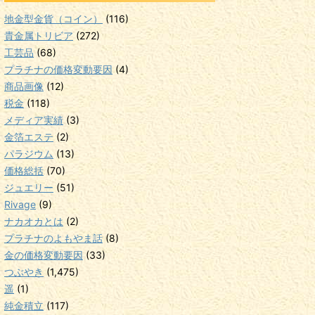
地金型金貨（コイン）
(116)
貴金属トリビア
(272)
工芸品
(68)
プラチナの価格変動要因
(4)
商品画像
(12)
税金
(118)
メディア実績
(3)
金箔エステ
(2)
パラジウム
(13)
価格総括
(70)
ジュエリー
(51)
Rivage
(9)
ナカオカとは
(2)
プラチナのよもやま話
(8)
金の価格変動要因
(33)
つぶやき
(1,475)
遥
(1)
純金積立
(117)