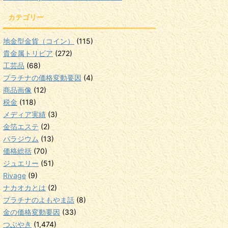
カテゴリー
地金型金貨（コイン）
(115)
貴金属トリビア
(272)
工芸品
(68)
プラチナの価格変動要因
(4)
商品画像
(12)
税金
(118)
メディア実績
(3)
金箔エステ
(2)
パラジウム
(13)
価格総括
(70)
ジュエリー
(51)
Rivage
(9)
ナカオカとは
(2)
プラチナのよもやま話
(8)
金の価格変動要因
(33)
つぶやき
(1,474)