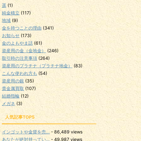
遥
(1)
純金積立
(117)
地域
(9)
金を持つことの理由
(341)
お知らせ
(173)
金のよもやま話
(61)
資産用の金（金地金）
(246)
取引時の注意事項
(264)
資産用のプラチナ（プラチナ地金）
(83)
こんな使われ方も
(54)
資産用の銀
(35)
貴金属買取
(107)
結婚指輪
(12)
メガネ
(3)
人気記事TOP5
インゴットや金貨を売...
- 86,489 views
あなたが絶対持ってい...
- 49,987 views