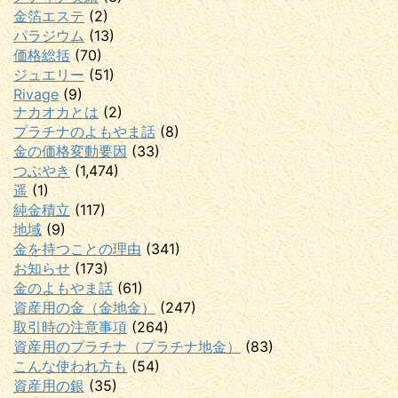
金箔エステ
(2)
パラジウム
(13)
価格総括
(70)
ジュエリー
(51)
Rivage
(9)
ナカオカとは
(2)
プラチナのよもやま話
(8)
金の価格変動要因
(33)
つぶやき
(1,474)
遥
(1)
純金積立
(117)
地域
(9)
金を持つことの理由
(341)
お知らせ
(173)
金のよもやま話
(61)
資産用の金（金地金）
(247)
取引時の注意事項
(264)
資産用のプラチナ（プラチナ地金）
(83)
こんな使われ方も
(54)
資産用の銀
(35)