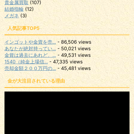
貴金属買取
(107)
結婚指輪
(12)
メガネ
(3)
人気記事TOP5
インゴットや金貨を売...
- 86,506 views
あなたが絶対持ってい...
- 50,021 views
金貨は過去にあれど、...
- 49,531 views
1540（純金上場信...
- 47,335 views
売却金額２００万円の...
- 45,481 views
金が大注目されている理由