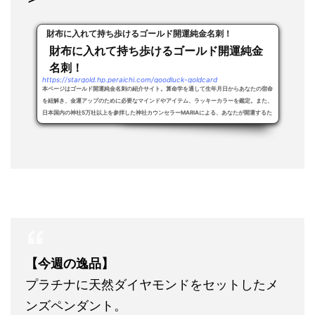
財布に入れて持ち歩けるゴールド開運純金名刺！
財布に入れて持ち歩けるゴールド開運純金
名刺！
https://stargold.hp.peraichi.com/goodluck-goldcard
本ページはゴールド開運純金名刺の紹介サイト。算命学を通して生年月日からあなたの宿命
を紐解き、金運アップのために必要なマインドやアイテム、ラッキーカラーを鑑定。また、
日本国内の神社5万社以上を参拝した神社カウンセラーMARIAによる、あなたが開運するた
め...
【今週の逸品】
プラチナに天然ダイヤモンドをセットしたメ
ンズペンダント。