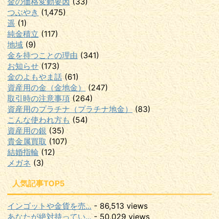
金の価格変動要因
(33)
つぶやき
(1,475)
遥
(1)
純金積立
(117)
地域
(9)
金を持つことの理由
(341)
お知らせ
(173)
金のよもやま話
(61)
資産用の金（金地金）
(247)
取引時の注意事項
(264)
資産用のプラチナ（プラチナ地金）
(83)
こんな使われ方も
(54)
資産用の銀
(35)
貴金属買取
(107)
結婚指輪
(12)
メガネ
(3)
人気記事TOP5
インゴットや金貨を売...
- 86,513 views
あなたが絶対持ってい...
- 50,029 views