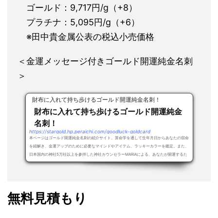
ゴールド：9,717円/g（+8）
プラチナ：5,095円/g（+6）
※田中貴金属公表の税込小売価格
＜金運メッセージ付きゴールド開運純金名刺
＞
財布に入れて持ち歩けるゴールド開運純金名刺！
財布に入れて持ち歩けるゴールド開運純金
名刺！
https://stargold.hp.peraichi.com/goodluck-goldcard
本ページはゴールド開運純金名刺の紹介サイト。算命学を通して生年月日からあなたの宿命
を紐解き、金運アップのために必要なマインドやアイテム、ラッキーカラーを鑑定。また、
日本国内の神社5万社以上を参拝した神社カウンセラーMARIAによる、あなたが開運するた
め...
無料見積もり