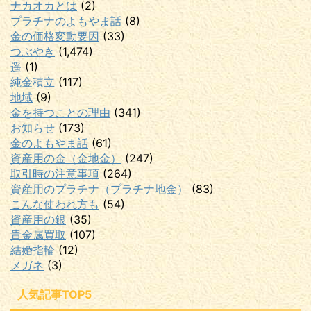
ナカオカとは
(2)
プラチナのよもやま話
(8)
金の価格変動要因
(33)
つぶやき
(1,474)
遥
(1)
純金積立
(117)
地域
(9)
金を持つことの理由
(341)
お知らせ
(173)
金のよもやま話
(61)
資産用の金（金地金）
(247)
取引時の注意事項
(264)
資産用のプラチナ（プラチナ地金）
(83)
こんな使われ方も
(54)
資産用の銀
(35)
貴金属買取
(107)
結婚指輪
(12)
メガネ
(3)
人気記事TOP5