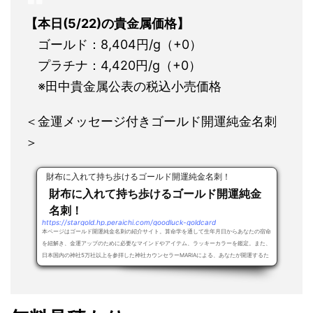
【本日(5/22)の貴金属価格】
ゴールド：8,404円/g（+0）
プラチナ：4,420円/g（+0）
※田中貴金属公表の税込小売価格
＜金運メッセージ付きゴールド開運純金名刺
＞
財布に入れて持ち歩けるゴールド開運純金名刺！
財布に入れて持ち歩けるゴールド開運純金
名刺！
https://stargold.hp.peraichi.com/goodluck-goldcard
本ページはゴールド開運純金名刺の紹介サイト。算命学を通して生年月日からあなたの宿命
を紐解き、金運アップのために必要なマインドやアイテム、ラッキーカラーを鑑定。また、
日本国内の神社5万社以上を参拝した神社カウンセラーMARIAによる、あなたが開運するた
め...