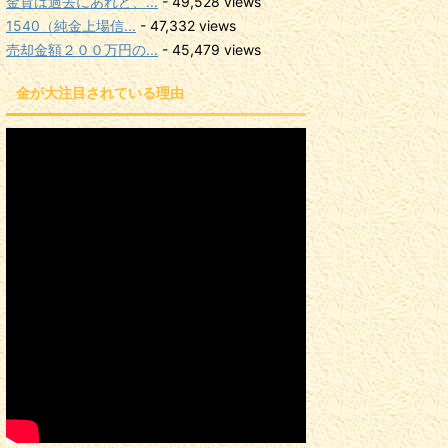
金貨は過去にあれど、...
- 49,528 views
1540（純金上場信...
- 47,332 views
売却金額２００万円の...
- 45,479 views
金が大注目されている理由