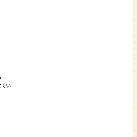
る
にくい