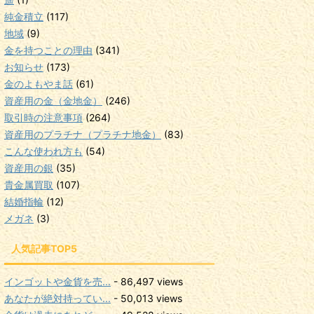
純金積立
(117)
地域
(9)
金を持つことの理由
(341)
お知らせ
(173)
金のよもやま話
(61)
資産用の金（金地金）
(246)
取引時の注意事項
(264)
資産用のプラチナ（プラチナ地金）
(83)
こんな使われ方も
(54)
資産用の銀
(35)
貴金属買取
(107)
結婚指輪
(12)
メガネ
(3)
人気記事TOP5
インゴットや金貨を売...
- 86,497 views
あなたが絶対持ってい...
- 50,013 views