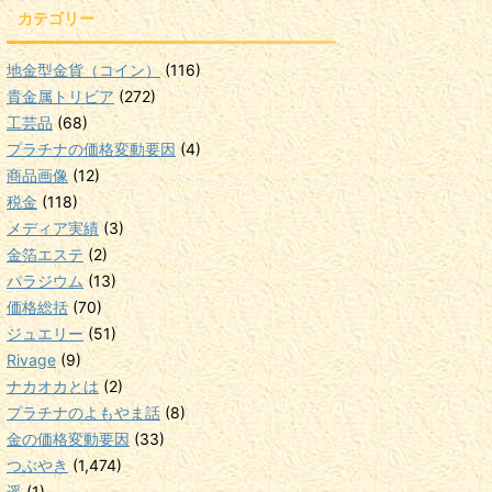
カテゴリー
地金型金貨（コイン）
(116)
貴金属トリビア
(272)
工芸品
(68)
プラチナの価格変動要因
(4)
商品画像
(12)
税金
(118)
メディア実績
(3)
金箔エステ
(2)
パラジウム
(13)
価格総括
(70)
ジュエリー
(51)
Rivage
(9)
ナカオカとは
(2)
プラチナのよもやま話
(8)
金の価格変動要因
(33)
つぶやき
(1,474)
遥
(1)