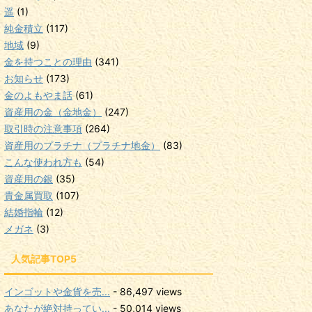
遥
(1)
純金積立
(117)
地域
(9)
金を持つことの理由
(341)
お知らせ
(173)
金のよもやま話
(61)
資産用の金（金地金）
(247)
取引時の注意事項
(264)
資産用のプラチナ（プラチナ地金）
(83)
こんな使われ方も
(54)
資産用の銀
(35)
貴金属買取
(107)
結婚指輪
(12)
メガネ
(3)
人気記事TOP5
インゴットや金貨を売...
- 86,497 views
あなたが絶対持ってい...
- 50,014 views