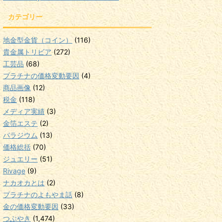
カテゴリー
地金型金貨（コイン）
(116)
貴金属トリビア
(272)
工芸品
(68)
プラチナの価格変動要因
(4)
商品画像
(12)
税金
(118)
メディア実績
(3)
金箔エステ
(2)
パラジウム
(13)
価格総括
(70)
ジュエリー
(51)
Rivage
(9)
ナカオカとは
(2)
プラチナのよもやま話
(8)
金の価格変動要因
(33)
つぶやき
(1,474)