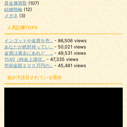
貴金属買取
(107)
結婚指輪
(12)
メガネ
(3)
人気記事TOP5
インゴットや金貨を売...
- 86,506 views
あなたが絶対持ってい...
- 50,021 views
金貨は過去にあれど、...
- 49,531 views
1540（純金上場信...
- 47,335 views
売却金額２００万円の...
- 45,481 views
金が大注目されている理由