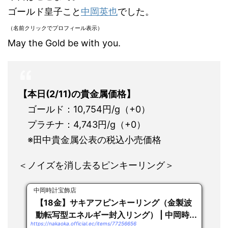
ゴールド皇子こと
中岡英也
でした。
（名前クリックでプロフィール表示）
May the Gold be with you.
【本日(2/11)の貴金属価格】
ゴールド：10,754円/g（+0）
プラチナ：4,743円/g（+0）
※田中貴金属公表の税込小売価格
＜ノイズを消し去るピンキーリング＞
中岡時計宝飾店
【18金】サキアフピンキーリング（金製波
動転写型エネルギー封入リング） | 中岡時...
https://nakaoka.official.ec/items/77256656