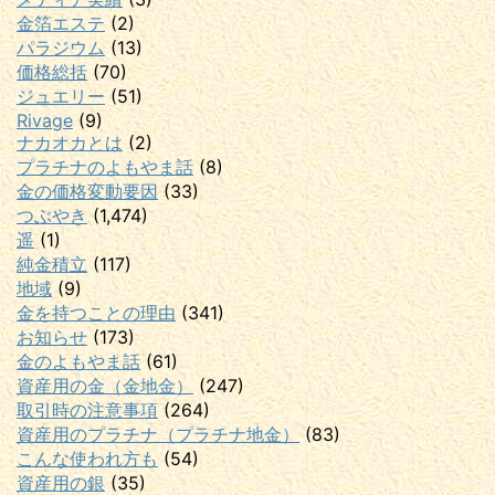
金箔エステ
(2)
パラジウム
(13)
価格総括
(70)
ジュエリー
(51)
Rivage
(9)
ナカオカとは
(2)
プラチナのよもやま話
(8)
金の価格変動要因
(33)
つぶやき
(1,474)
遥
(1)
純金積立
(117)
地域
(9)
金を持つことの理由
(341)
お知らせ
(173)
金のよもやま話
(61)
資産用の金（金地金）
(247)
取引時の注意事項
(264)
資産用のプラチナ（プラチナ地金）
(83)
こんな使われ方も
(54)
資産用の銀
(35)