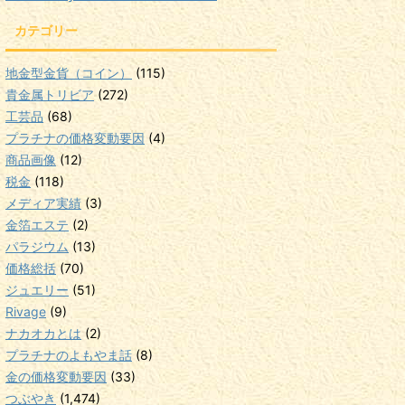
カテゴリー
地金型金貨（コイン）
(115)
貴金属トリビア
(272)
工芸品
(68)
プラチナの価格変動要因
(4)
商品画像
(12)
税金
(118)
メディア実績
(3)
金箔エステ
(2)
パラジウム
(13)
価格総括
(70)
ジュエリー
(51)
Rivage
(9)
ナカオカとは
(2)
プラチナのよもやま話
(8)
金の価格変動要因
(33)
つぶやき
(1,474)