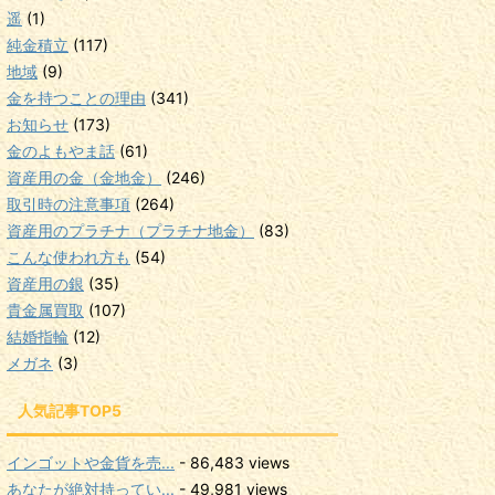
遥
(1)
純金積立
(117)
地域
(9)
金を持つことの理由
(341)
お知らせ
(173)
金のよもやま話
(61)
資産用の金（金地金）
(246)
取引時の注意事項
(264)
資産用のプラチナ（プラチナ地金）
(83)
こんな使われ方も
(54)
資産用の銀
(35)
貴金属買取
(107)
結婚指輪
(12)
メガネ
(3)
人気記事TOP5
インゴットや金貨を売...
- 86,483 views
あなたが絶対持ってい...
- 49,981 views