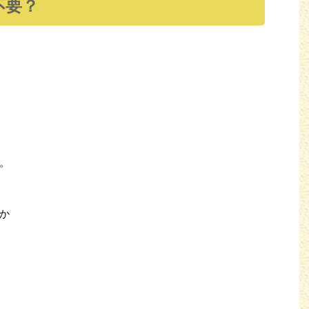
不要？
。
か