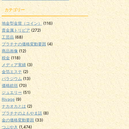
カテゴリー
地金型金貨（コイン）
(116)
貴金属トリビア
(272)
工芸品
(68)
プラチナの価格変動要因
(4)
商品画像
(12)
税金
(118)
メディア実績
(3)
金箔エステ
(2)
パラジウム
(13)
価格総括
(70)
ジュエリー
(51)
Rivage
(9)
ナカオカとは
(2)
プラチナのよもやま話
(8)
金の価格変動要因
(33)
つぶやき
(1,474)