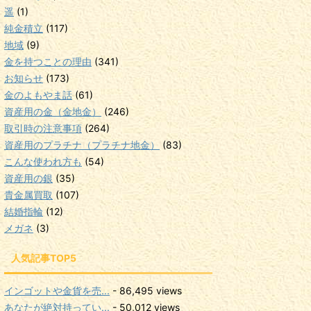
遥
(1)
純金積立
(117)
地域
(9)
金を持つことの理由
(341)
お知らせ
(173)
金のよもやま話
(61)
資産用の金（金地金）
(246)
取引時の注意事項
(264)
資産用のプラチナ（プラチナ地金）
(83)
こんな使われ方も
(54)
資産用の銀
(35)
貴金属買取
(107)
結婚指輪
(12)
メガネ
(3)
人気記事TOP5
インゴットや金貨を売...
- 86,495 views
あなたが絶対持ってい...
- 50,012 views