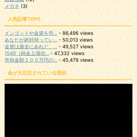
メガネ
(3)
人気記事TOP5
インゴットや金貨を売...
- 86,496 views
あなたが絶対持ってい...
- 50,013 views
金貨は過去にあれど、...
- 49,527 views
1540（純金上場信...
- 47,332 views
売却金額２００万円の...
- 45,479 views
金が大注目されている理由