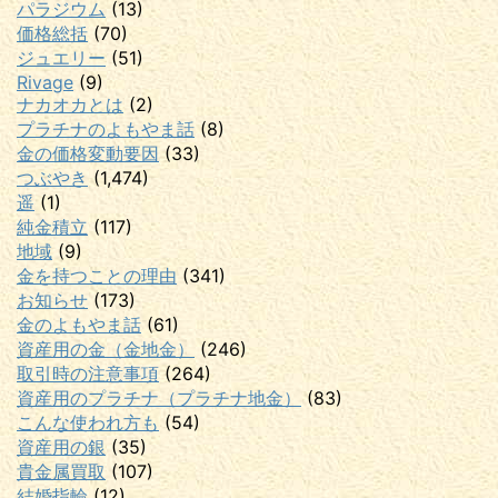
パラジウム
(13)
価格総括
(70)
ジュエリー
(51)
Rivage
(9)
ナカオカとは
(2)
プラチナのよもやま話
(8)
金の価格変動要因
(33)
つぶやき
(1,474)
遥
(1)
純金積立
(117)
地域
(9)
金を持つことの理由
(341)
お知らせ
(173)
金のよもやま話
(61)
資産用の金（金地金）
(246)
取引時の注意事項
(264)
資産用のプラチナ（プラチナ地金）
(83)
こんな使われ方も
(54)
資産用の銀
(35)
貴金属買取
(107)
結婚指輪
(12)