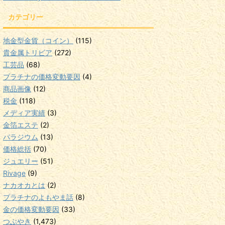
カテゴリー
地金型金貨（コイン）
(115)
貴金属トリビア
(272)
工芸品
(68)
プラチナの価格変動要因
(4)
商品画像
(12)
税金
(118)
メディア実績
(3)
金箔エステ
(2)
パラジウム
(13)
価格総括
(70)
ジュエリー
(51)
Rivage
(9)
ナカオカとは
(2)
プラチナのよもやま話
(8)
金の価格変動要因
(33)
つぶやき
(1,473)