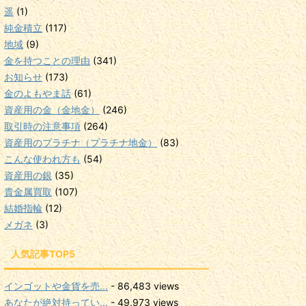
遥
(1)
純金積立
(117)
地域
(9)
金を持つことの理由
(341)
お知らせ
(173)
金のよもやま話
(61)
資産用の金（金地金）
(246)
取引時の注意事項
(264)
資産用のプラチナ（プラチナ地金）
(83)
こんな使われ方も
(54)
資産用の銀
(35)
貴金属買取
(107)
結婚指輪
(12)
メガネ
(3)
人気記事TOP5
インゴットや金貨を売...
- 86,483 views
あなたが絶対持ってい...
- 49,973 views