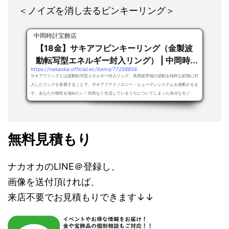
＜ノイズを消し去るピンキーリング＞
中岡時計宝飾店
【18金】サキアフピンキーリング（金製波
動転写型エネルギー封入リング） | 中岡時...
https://nakaoka.official.ec/items/77256656
サキアフリングとは波動転写型エネルギー封入リング。高周波帯域の波動を純粋な鉱物に封
入したリングを装着することで、サキアフテクノロジー・ヒューマンシステムを発動させま
す。あなたの個性を強めたい！何気なく生活しているうちについてしまった余分なモノ
（ノ...
無料見積もり
ナカオカのLINE＠登録し、
画像を送付頂ければ、
来店不要でお見積もりできます↓↓