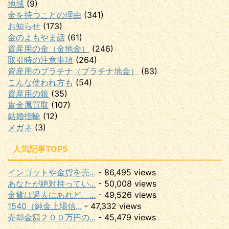
地域
(9)
金を持つことの理由
(341)
お知らせ
(173)
金のよもやま話
(61)
資産用の金（金地金）
(246)
取引時の注意事項
(264)
資産用のプラチナ（プラチナ地金）
(83)
こんな使われ方も
(54)
資産用の銀
(35)
貴金属買取
(107)
結婚指輪
(12)
メガネ
(3)
人気記事TOP5
インゴットや金貨を売...
- 86,495 views
あなたが絶対持ってい...
- 50,008 views
金貨は過去にあれど、...
- 49,526 views
1540（純金上場信...
- 47,332 views
売却金額２００万円の...
- 45,479 views