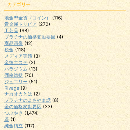
カテゴリー
地金型金貨（コイン）
(116)
貴金属トリビア
(272)
工芸品
(68)
プラチナの価格変動要因
(4)
商品画像
(12)
税金
(118)
メディア実績
(3)
金箔エステ
(2)
パラジウム
(13)
価格総括
(70)
ジュエリー
(51)
Rivage
(9)
ナカオカとは
(2)
プラチナのよもやま話
(8)
金の価格変動要因
(33)
つぶやき
(1,474)
遥
(1)
純金積立
(117)