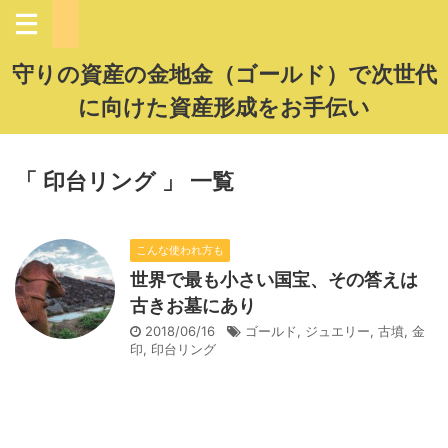
守りの資産の金地金（ゴールド）で次世代
に向けた資産形成をお手伝い
「 印台リング 」 一覧
こんな使われ方も
世界で最も小さい国宝、その答えは
古きお墓にあり
2018/06/16
ゴールド
,
ジュエリー
,
古墳
,
金
印
,
印台リング