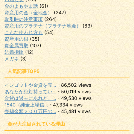
金のよもやま話
(61)
資産用の金（金地金）
(247)
取引時の注意事項
(264)
資産用のプラチナ（プラチナ地金）
(83)
こんな使われ方も
(54)
資産用の銀
(35)
貴金属買取
(107)
結婚指輪
(12)
メガネ
(3)
人気記事TOP5
インゴットや金貨を売...
- 86,502 views
あなたが絶対持ってい...
- 50,019 views
金貨は過去にあれど、...
- 49,530 views
1540（純金上場信...
- 47,334 views
売却金額２００万円の...
- 45,481 views
金が大注目されている理由