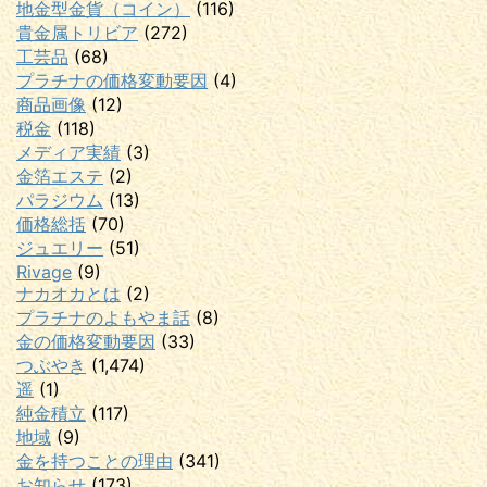
地金型金貨（コイン）
(116)
貴金属トリビア
(272)
工芸品
(68)
プラチナの価格変動要因
(4)
商品画像
(12)
税金
(118)
メディア実績
(3)
金箔エステ
(2)
パラジウム
(13)
価格総括
(70)
ジュエリー
(51)
Rivage
(9)
ナカオカとは
(2)
プラチナのよもやま話
(8)
金の価格変動要因
(33)
つぶやき
(1,474)
遥
(1)
純金積立
(117)
地域
(9)
金を持つことの理由
(341)
お知らせ
(173)