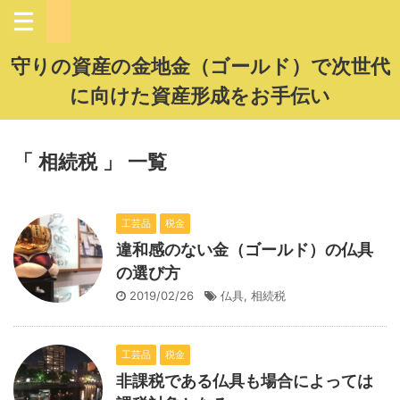
守りの資産の金地金（ゴールド）で次世代
に向けた資産形成をお手伝い
「 相続税 」 一覧
工芸品
税金
違和感のない金（ゴールド）の仏具
の選び方
2019/02/26
仏具
,
相続税
工芸品
税金
非課税である仏具も場合によっては