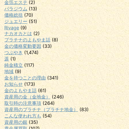
金箔エステ
(2)
パラジウム
(13)
価格総括
(70)
ジュエリー
(51)
Rivage
(9)
ナカオカとは
(2)
プラチナのよもやま話
(8)
金の価格変動要因
(33)
つぶやき
(1,474)
遥
(1)
純金積立
(117)
地域
(9)
金を持つことの理由
(341)
お知らせ
(173)
金のよもやま話
(61)
資産用の金（金地金）
(246)
取引時の注意事項
(264)
資産用のプラチナ（プラチナ地金）
(83)
こんな使われ方も
(54)
資産用の銀
(35)
貴金属買取
(107)