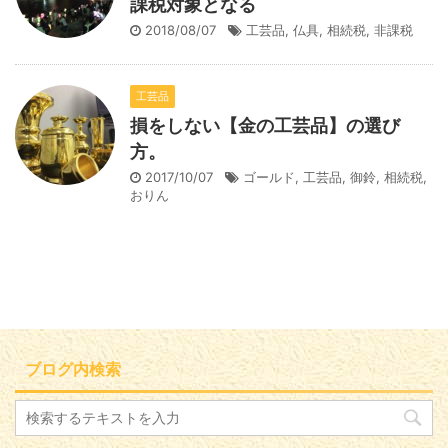
課税対象となる
2018/08/07
工芸品
,
仏具
,
相続税
,
非課税
工芸品
損をしない【金の工芸品】の選び
方。
2017/10/07
ゴールド
,
工芸品
,
御鈴
,
相続税
,
おりん
ブログ内検索