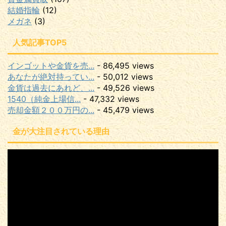
結婚指輪
(12)
メガネ
(3)
人気記事TOP5
インゴットや金貨を売...
- 86,495 views
あなたが絶対持ってい...
- 50,012 views
金貨は過去にあれど、...
- 49,526 views
1540（純金上場信...
- 47,332 views
売却金額２００万円の...
- 45,479 views
金が大注目されている理由