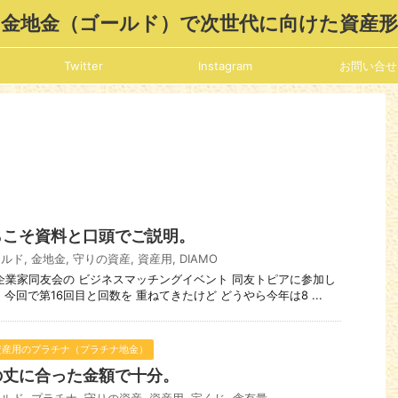
金地金（ゴールド）で次世代に向けた資産
Twitter
Instagram
お問い合せ
らこそ資料と口頭でご説明。
ールド
,
金地金
,
守りの資産
,
資産用
,
DIAMO
中小企業家同友会の ビジネスマッチングイベント 同友トピアに参加し
今回で第16回目と回数を 重ねてきたけど どうやら今年は8 ...
資産用のプラチナ（プラチナ地金）
の丈に合った金額で十分。