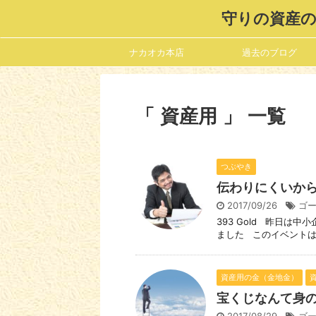
守りの資産の
ナカオカ本店
過去のブログ
「 資産用 」 一覧
つぶやき
伝わりにくいか
2017/09/26
ゴ
393 Gold 昨日は
ました このイベントは 
資産用の金（金地金）
宝くじなんて身