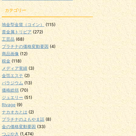
カテゴリー
地金型金貨（コイン）
(115)
貴金属トリビア
(272)
工芸品
(68)
プラチナの価格変動要因
(4)
商品画像
(12)
税金
(118)
メディア実績
(3)
金箔エステ
(2)
パラジウム
(13)
価格総括
(70)
ジュエリー
(51)
Rivage
(9)
ナカオカとは
(2)
プラチナのよもやま話
(8)
金の価格変動要因
(33)
つぶやき
(1,474)