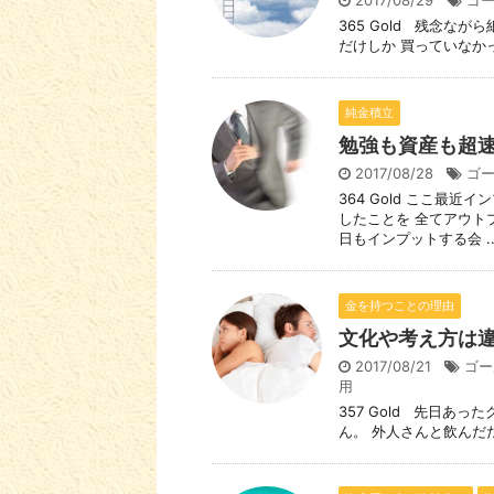
2017/08/29
ゴ
365 Gold 残念な
だけしか 買っていなかっ
純金積立
勉強も資産も超
2017/08/28
ゴ
364 Gold ここ最
したことを 全てアウト
日もインプットする会 ..
金を持つことの理由
文化や考え方は
2017/08/21
ゴー
用
357 Gold 先日あ
ん。 外人さんと飲んだ