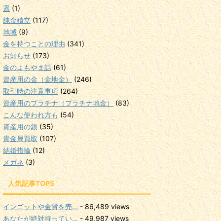
遥
(1)
純金積立
(117)
地域
(9)
金を持つことの理由
(341)
お知らせ
(173)
金のよもやま話
(61)
資産用の金（金地金）
(246)
取引時の注意事項
(264)
資産用のプラチナ（プラチナ地金）
(83)
こんな使われ方も
(54)
資産用の銀
(35)
貴金属買取
(107)
結婚指輪
(12)
メガネ
(3)
人気記事TOP5
インゴットや金貨を売...
- 86,489 views
あなたが絶対持ってい...
- 49,987 views