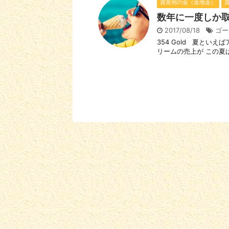
資産用の金（金地金）
数年に一度しか
2017/08/18
ゴー
354 Gold 夏とい
リームの売上が この夏は