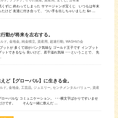
ールド
,
プラチナ
,
守りの資産
,
資産用
,
宝くじ
,
含有量
がら紙くずに 終わってしまった サマージャンボ宝くじ いつもは年末
たけど 友達に付き合って、 つい手を出しちゃいました &n ...
速行動が将来を左右する。
ールド
,
金地金
,
純金積立
,
資産用
,
超速行動
,
WASHIの会
近インプットが 多くて頭がパンク気味な ゴールド王子です インプット
プットできるなら 良いけど、若干溢れ気味 ･･･ということで、 先
.
違えど【グローバル】に生きる金。
ルド
,
金地金
,
工芸品
,
ジュエリー
,
センチメンタルバリュー
,
資産
ったグローバルな コミュニケーション。 ･･･横文字ばかりですいませ
だけです。 そんな一緒に飲んだ ...