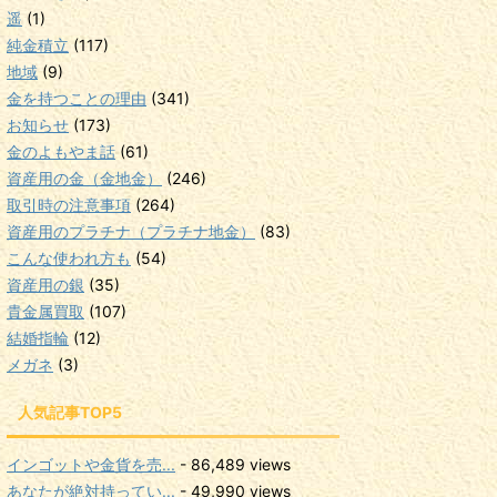
遥
(1)
純金積立
(117)
地域
(9)
金を持つことの理由
(341)
お知らせ
(173)
金のよもやま話
(61)
資産用の金（金地金）
(246)
取引時の注意事項
(264)
資産用のプラチナ（プラチナ地金）
(83)
こんな使われ方も
(54)
資産用の銀
(35)
貴金属買取
(107)
結婚指輪
(12)
メガネ
(3)
人気記事TOP5
インゴットや金貨を売...
- 86,489 views
あなたが絶対持ってい...
- 49,990 views