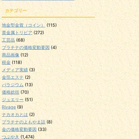
カテゴリー
地金型金貨（コイン）
(115)
貴金属トリビア
(272)
工芸品
(68)
プラチナの価格変動要因
(4)
商品画像
(12)
税金
(118)
メディア実績
(3)
金箔エステ
(2)
パラジウム
(13)
価格総括
(70)
ジュエリー
(51)
Rivage
(9)
ナカオカとは
(2)
プラチナのよもやま話
(8)
金の価格変動要因
(33)
つぶやき
(1,474)