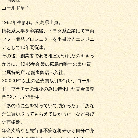
中岡英也。
ゴールド皇子。
1982年生まれ。広島県出身。
情報系大学を卒業後、トヨタ系企業にて車両
ソフト開発プロジェクトを手掛けるエンジニ
アとして10年間従事。
その後、創業者である祖父が倒れたのをきっ
かけに、1946年創業の広島市唯一の田中貴
金属特約店 老舗宝飾店へ入社。
20,000件以上の金売買取引を行い、ゴール
ド・プラチナの現物のみに特化した貴金属専
門FPとして活動中。
「あの時に金を持っていて助かった」「あな
たに買い取ってもらえて良かった」など喜び
の声多数。
年金支給など先行き不安な将来から自分の身