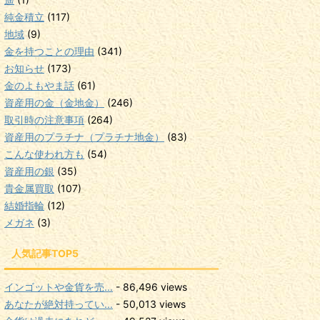
遥
(1)
純金積立
(117)
地域
(9)
金を持つことの理由
(341)
お知らせ
(173)
金のよもやま話
(61)
資産用の金（金地金）
(246)
取引時の注意事項
(264)
資産用のプラチナ（プラチナ地金）
(83)
こんな使われ方も
(54)
資産用の銀
(35)
貴金属買取
(107)
結婚指輪
(12)
メガネ
(3)
人気記事TOP5
インゴットや金貨を売...
- 86,496 views
あなたが絶対持ってい...
- 50,013 views