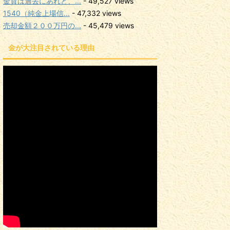
金貨は過去にあれど、...
- 49,527 views
1540（純金上場信...
- 47,332 views
売却金額２００万円の...
- 45,479 views
金が大注目されている理由