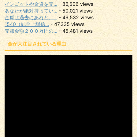
インゴットや金貨を売...
- 86,506 views
あなたが絶対持ってい...
- 50,021 views
金貨は過去にあれど、...
- 49,532 views
1540（純金上場信...
- 47,335 views
売却金額２００万円の...
- 45,481 views
金が大注目されている理由