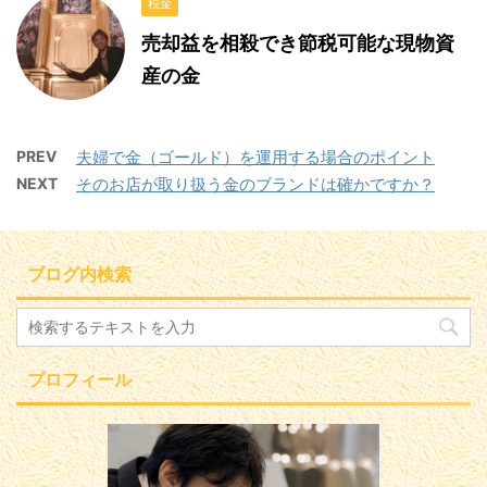
税金
売却益を相殺でき節税可能な現物資
産の金
PREV
夫婦で金（ゴールド）を運用する場合のポイント
NEXT
そのお店が取り扱う金のブランドは確かですか？
ブログ内検索
プロフィール