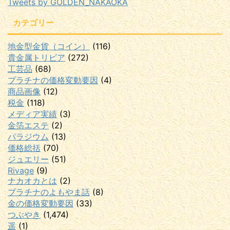
Tweets by GOLDEN_NAKAOKA
カテゴリー
地金型金貨（コイン）
(116)
貴金属トリビア
(272)
工芸品
(68)
プラチナの価格変動要因
(4)
商品画像
(12)
税金
(118)
メディア実績
(3)
金箔エステ
(2)
パラジウム
(13)
価格総括
(70)
ジュエリー
(51)
Rivage
(9)
ナカオカとは
(2)
プラチナのよもやま話
(8)
金の価格変動要因
(33)
つぶやき
(1,474)
遥
(1)