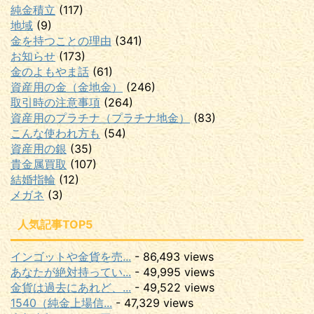
純金積立
(117)
地域
(9)
金を持つことの理由
(341)
お知らせ
(173)
金のよもやま話
(61)
資産用の金（金地金）
(246)
取引時の注意事項
(264)
資産用のプラチナ（プラチナ地金）
(83)
こんな使われ方も
(54)
資産用の銀
(35)
貴金属買取
(107)
結婚指輪
(12)
メガネ
(3)
人気記事TOP5
インゴットや金貨を売...
- 86,493 views
あなたが絶対持ってい...
- 49,995 views
金貨は過去にあれど、...
- 49,522 views
1540（純金上場信...
- 47,329 views