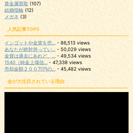
貴金属買取
(107)
結婚指輪
(12)
メガネ
(3)
人気記事TOP5
インゴットや金貨を売...
- 86,513 views
あなたが絶対持ってい...
- 50,029 views
金貨は過去にあれど、...
- 49,534 views
1540（純金上場信...
- 47,338 views
売却金額２００万円の...
- 45,482 views
金が大注目されている理由