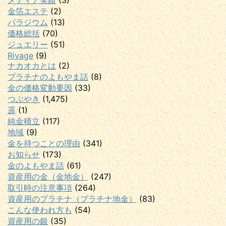
メディア実績
(3)
金箔エステ
(2)
パラジウム
(13)
価格総括
(70)
ジュエリー
(51)
Rivage
(9)
ナカオカとは
(2)
プラチナのよもやま話
(8)
金の価格変動要因
(33)
つぶやき
(1,475)
遥
(1)
純金積立
(117)
地域
(9)
金を持つことの理由
(341)
お知らせ
(173)
金のよもやま話
(61)
資産用の金（金地金）
(247)
取引時の注意事項
(264)
資産用のプラチナ（プラチナ地金）
(83)
こんな使われ方も
(54)
資産用の銀
(35)