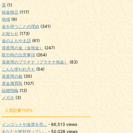
遥
(1)
純金積立
(117)
地域
(9)
金を持つことの理由
(341)
お知らせ
(173)
金のよもやま話
(61)
資産用の金（金地金）
(247)
取引時の注意事項
(264)
資産用のプラチナ（プラチナ地金）
(83)
こんな使われ方も
(54)
資産用の銀
(35)
貴金属買取
(107)
結婚指輪
(12)
メガネ
(3)
人気記事TOP5
インゴットや金貨を売...
- 86,513 views
あなたが絶対持ってい...
- 50,028 views