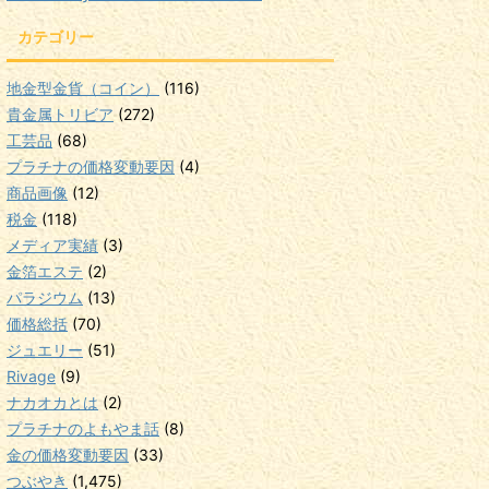
カテゴリー
地金型金貨（コイン）
(116)
貴金属トリビア
(272)
工芸品
(68)
プラチナの価格変動要因
(4)
商品画像
(12)
税金
(118)
メディア実績
(3)
金箔エステ
(2)
パラジウム
(13)
価格総括
(70)
ジュエリー
(51)
Rivage
(9)
ナカオカとは
(2)
プラチナのよもやま話
(8)
金の価格変動要因
(33)
つぶやき
(1,475)