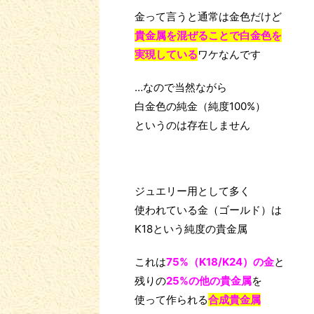
金って言うと通常は金色だけど
貴金属を混ぜることで白金色を
実現している
ワケなんです
…なので当然ながら
白金色の純金（純度100%）
というのは存在しません
ジュエリー用として多く
使われている金（ゴールド）は
K18という純度の貴金属
これは
75%（K18/K24）の金
と
残りの
25%の他の貴金属
を
使って作られる
合成貴金属