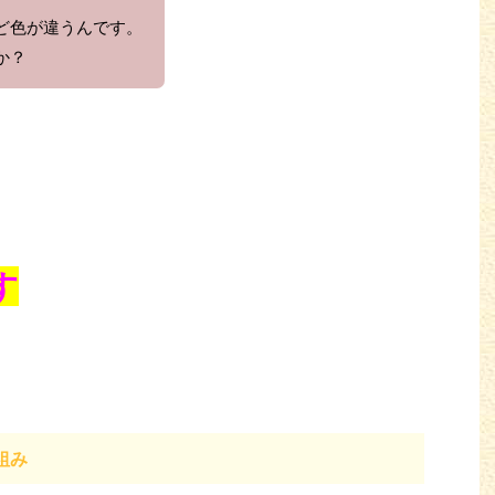
ど色が違うんです。
か？
す
組み