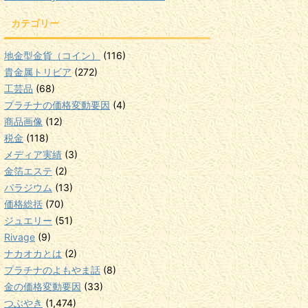
カテゴリー
地金型金貨（コイン）
(116)
貴金属トリビア
(272)
工芸品
(68)
プラチナの価格変動要因
(4)
商品画像
(12)
税金
(118)
メディア実績
(3)
金箔エステ
(2)
パラジウム
(13)
価格総括
(70)
ジュエリー
(51)
Rivage
(9)
ナカオカとは
(2)
プラチナのよもやま話
(8)
金の価格変動要因
(33)
つぶやき
(1,474)