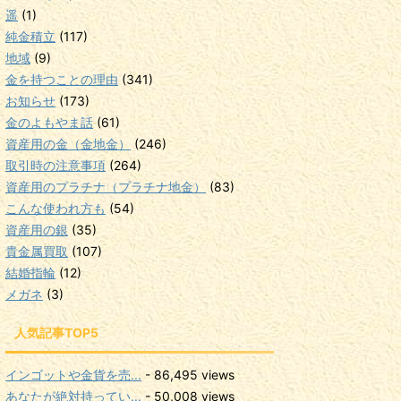
遥
(1)
純金積立
(117)
地域
(9)
金を持つことの理由
(341)
お知らせ
(173)
金のよもやま話
(61)
資産用の金（金地金）
(246)
取引時の注意事項
(264)
資産用のプラチナ（プラチナ地金）
(83)
こんな使われ方も
(54)
資産用の銀
(35)
貴金属買取
(107)
結婚指輪
(12)
メガネ
(3)
人気記事TOP5
インゴットや金貨を売...
- 86,495 views
あなたが絶対持ってい...
- 50,008 views