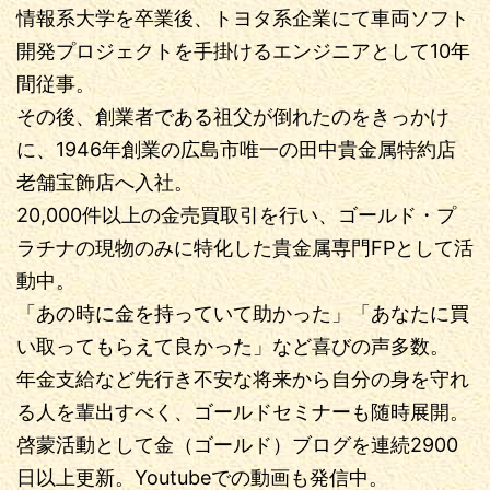
情報系大学を卒業後、トヨタ系企業にて車両ソフト
開発プロジェクトを手掛けるエンジニアとして10年
間従事。
その後、創業者である祖父が倒れたのをきっかけ
に、1946年創業の広島市唯一の田中貴金属特約店
老舗宝飾店へ入社。
20,000件以上の金売買取引を行い、ゴールド・プ
ラチナの現物のみに特化した貴金属専門FPとして活
動中。
「あの時に金を持っていて助かった」「あなたに買
い取ってもらえて良かった」など喜びの声多数。
年金支給など先行き不安な将来から自分の身を守れ
る人を輩出すべく、ゴールドセミナーも随時展開。
啓蒙活動として金（ゴールド）ブログを連続2900
日以上更新。Youtubeでの動画も発信中。