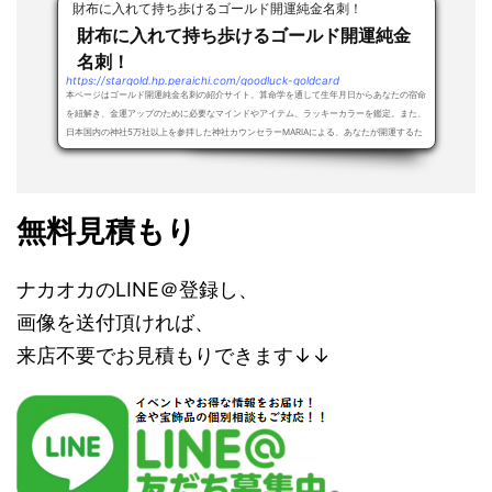
財布に入れて持ち歩けるゴールド開運純金名刺！
財布に入れて持ち歩けるゴールド開運純金
名刺！
https://stargold.hp.peraichi.com/goodluck-goldcard
本ページはゴールド開運純金名刺の紹介サイト。算命学を通して生年月日からあなたの宿命
を紐解き、金運アップのために必要なマインドやアイテム、ラッキーカラーを鑑定。また、
日本国内の神社5万社以上を参拝した神社カウンセラーMARIAによる、あなたが開運するた
め...
無料見積もり
ナカオカのLINE＠登録し、
画像を送付頂ければ、
来店不要でお見積もりできます↓↓