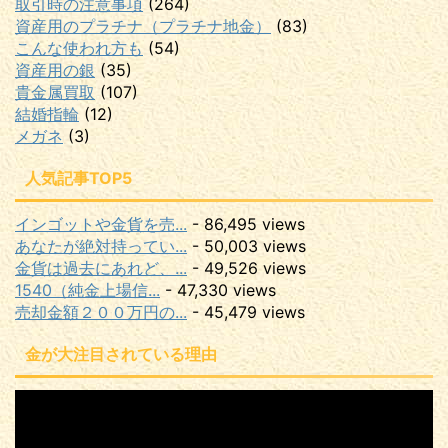
取引時の注意事項
(264)
資産用のプラチナ（プラチナ地金）
(83)
こんな使われ方も
(54)
資産用の銀
(35)
貴金属買取
(107)
結婚指輪
(12)
メガネ
(3)
人気記事TOP5
インゴットや金貨を売...
- 86,495 views
あなたが絶対持ってい...
- 50,003 views
金貨は過去にあれど、...
- 49,526 views
1540（純金上場信...
- 47,330 views
売却金額２００万円の...
- 45,479 views
金が大注目されている理由