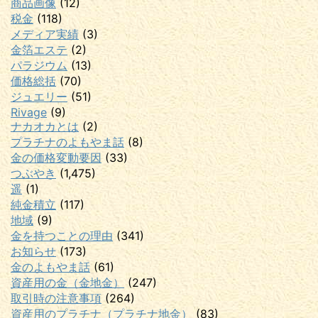
商品画像
(12)
税金
(118)
メディア実績
(3)
金箔エステ
(2)
パラジウム
(13)
価格総括
(70)
ジュエリー
(51)
Rivage
(9)
ナカオカとは
(2)
プラチナのよもやま話
(8)
金の価格変動要因
(33)
つぶやき
(1,475)
遥
(1)
純金積立
(117)
地域
(9)
金を持つことの理由
(341)
お知らせ
(173)
金のよもやま話
(61)
資産用の金（金地金）
(247)
取引時の注意事項
(264)
資産用のプラチナ（プラチナ地金）
(83)