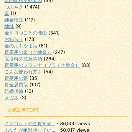
金の価格変動要因
(33)
つぶやき
(1,474)
遥
(1)
純金積立
(117)
地域
(9)
金を持つことの理由
(341)
お知らせ
(173)
金のよもやま話
(61)
資産用の金（金地金）
(247)
取引時の注意事項
(264)
資産用のプラチナ（プラチナ地金）
(83)
こんな使われ方も
(54)
資産用の銀
(35)
貴金属買取
(107)
結婚指輪
(12)
メガネ
(3)
人気記事TOP5
インゴットや金貨を売...
- 86,500 views
あなたが絶対持ってい...
- 50,017 views