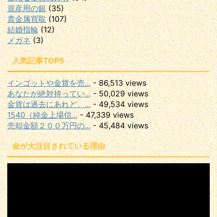
資産用の銀
(35)
貴金属買取
(107)
結婚指輪
(12)
メガネ
(3)
人気記事TOP5
インゴットや金貨を売...
- 86,513 views
あなたが絶対持ってい...
- 50,029 views
金貨は過去にあれど、...
- 49,534 views
1540（純金上場信...
- 47,339 views
売却金額２００万円の...
- 45,484 views
金が大注目されている理由