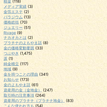
税金
(118)
メディア実績
(3)
金箔エステ
(2)
パラジウム
(13)
価格総括
(70)
ジュエリー
(51)
Rivage
(9)
ナカオカとは
(2)
プラチナのよもやま話
(8)
金の価格変動要因
(33)
つぶやき
(1,475)
遥
(1)
純金積立
(117)
地域
(9)
金を持つことの理由
(341)
お知らせ
(173)
金のよもやま話
(61)
資産用の金（金地金）
(247)
取引時の注意事項
(264)
資産用のプラチナ（プラチナ地金）
(83)
こんな使われ方も
(54)